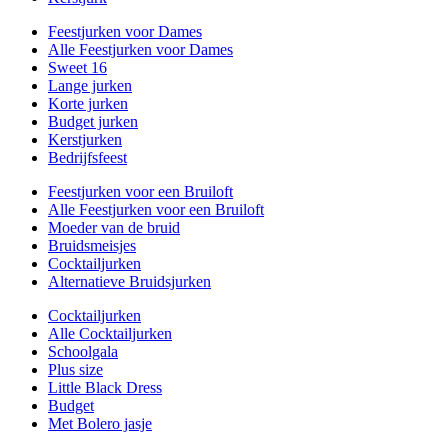
Feestjurken voor Dames
Alle Feestjurken voor Dames
Sweet 16
Lange jurken
Korte jurken
Budget jurken
Kerstjurken
Bedrijfsfeest
Feestjurken voor een Bruiloft
Alle Feestjurken voor een Bruiloft
Moeder van de bruid
Bruidsmeisjes
Cocktailjurken
Alternatieve Bruidsjurken
Cocktailjurken
Alle Cocktailjurken
Schoolgala
Plus size
Little Black Dress
Budget
Met Bolero jasje