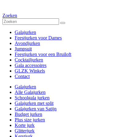
Zoeken
Galajurken
Feestjurken voor Dames
Avondjurken
Jumpsuit
Feestjurken voor een Bruiloft
Cocktailjurken
Gala accessoires
GLZK Winkels
Contact
Galajurken
Alle Galajurken
Schoolgala jurken
Galajurken met split
Galajurken van Satijn
Budget jurken
Plus size jurken
Korte jurk
Glitterjurk
Kerstjurk