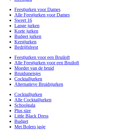
Feestjurken voor Dames
Alle Feestjurken voor Dames
Sweet 16
Lange jurken
Korte jurken
Budget jurken
Kerstjurken
Bedrijfsfeest
Feestjurken voor een Bruiloft
Alle Feestjurken voor een Bruiloft
Moeder van de bruid
Bruidsmeisjes
Cocktailjurken
Alternatieve Bruidsjurken
Cocktailjurken
Alle Cocktailjurken
Schoolgala
Plus size
Little Black Dress
Budget
Met Bolero jasje