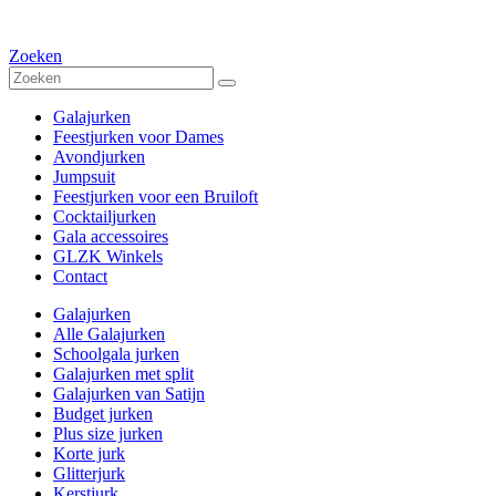
Zoeken
Galajurken
Feestjurken voor Dames
Avondjurken
Jumpsuit
Feestjurken voor een Bruiloft
Cocktailjurken
Gala accessoires
GLZK Winkels
Contact
Galajurken
Alle Galajurken
Schoolgala jurken
Galajurken met split
Galajurken van Satijn
Budget jurken
Plus size jurken
Korte jurk
Glitterjurk
Kerstjurk