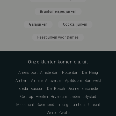
Bruidsmeisjes jurken
Galajurken
Cocktailjurken
Feestjurken voor Dames
Onze klanten komen o.a. uit
Amersfoort
Amsterdam
Rotterdam
Den Haag
Arnhem
Almere
Antwerpen
Apeldoorn
Barneveld
Breda
Bussum
Den Bosch
Deurne
Enschede
Geldrop
Heerlen
Hilversum
Leiden
Lelystad
Maastricht
Roermond
Tilburg
Turnhout
Utrecht
Venlo
Zwolle