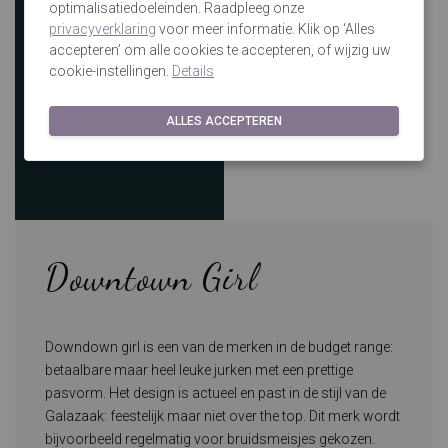
optimalisatiedoeleinden. Raadpleeg onze
privacyverklaring
voor meer informatie. Klik op ‘Alles
accepteren’ om alle cookies te accepteren, of wijzig uw
cookie-instellingen.
Details
ALLES ACCEPTEREN
Downtown Girl
Downdown girl is een van de merken in de budget range:
betaalbare maar heel leuke jurken met een prettige
pasvorm. Het design is actueel en past in de stijl van de
Galazaak: feestelijk maar niet over the top. Dit merk wordt
bijvoorbeeld regelmatig voor bruidsmeisjes gekozen.