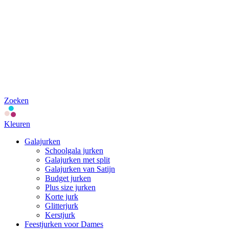
Zoeken
Kleuren
Galajurken
Schoolgala jurken
Galajurken met split
Galajurken van Satijn
Budget jurken
Plus size jurken
Korte jurk
Glitterjurk
Kerstjurk
Feestjurken voor Dames