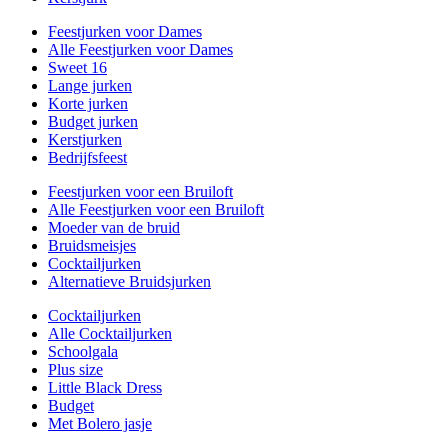
Feestjurken voor Dames
Alle Feestjurken voor Dames
Sweet 16
Lange jurken
Korte jurken
Budget jurken
Kerstjurken
Bedrijfsfeest
Feestjurken voor een Bruiloft
Alle Feestjurken voor een Bruiloft
Moeder van de bruid
Bruidsmeisjes
Cocktailjurken
Alternatieve Bruidsjurken
Cocktailjurken
Alle Cocktailjurken
Schoolgala
Plus size
Little Black Dress
Budget
Met Bolero jasje