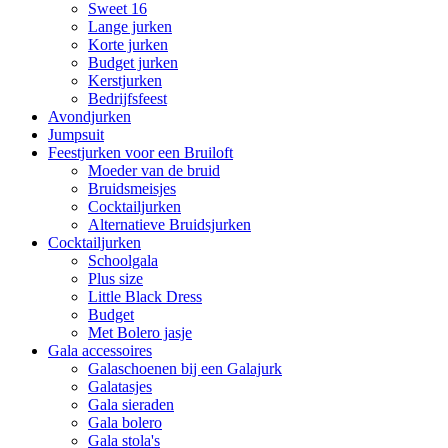
Sweet 16
Lange jurken
Korte jurken
Budget jurken
Kerstjurken
Bedrijfsfeest
Avondjurken
Jumpsuit
Feestjurken voor een Bruiloft
Moeder van de bruid
Bruidsmeisjes
Cocktailjurken
Alternatieve Bruidsjurken
Cocktailjurken
Schoolgala
Plus size
Little Black Dress
Budget
Met Bolero jasje
Gala accessoires
Galaschoenen bij een Galajurk
Galatasjes
Gala sieraden
Gala bolero
Gala stola's