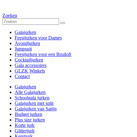
Zoeken
Galajurken
Feestjurken voor Dames
Avondjurken
Jumpsuit
Feestjurken voor een Bruiloft
Cocktailjurken
Gala accessoires
GLZK Winkels
Contact
Galajurken
Alle Galajurken
Schoolgala jurken
Galajurken met split
Galajurken van Satijn
Budget jurken
Plus size jurken
Korte jurk
Glitterjurk
Kerstjurk