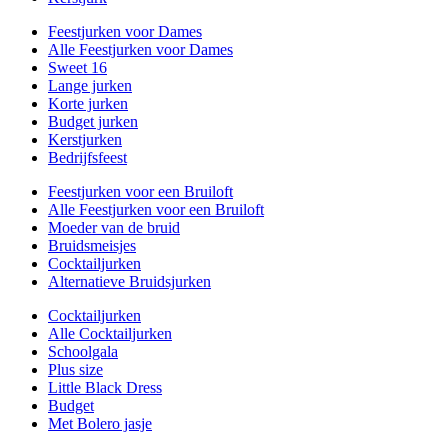
Feestjurken voor Dames
Alle Feestjurken voor Dames
Sweet 16
Lange jurken
Korte jurken
Budget jurken
Kerstjurken
Bedrijfsfeest
Feestjurken voor een Bruiloft
Alle Feestjurken voor een Bruiloft
Moeder van de bruid
Bruidsmeisjes
Cocktailjurken
Alternatieve Bruidsjurken
Cocktailjurken
Alle Cocktailjurken
Schoolgala
Plus size
Little Black Dress
Budget
Met Bolero jasje