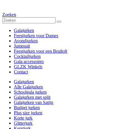
Zoeken
Galajurken
Feestjurken voor Dames
Avondjurken
Jumpsuit
Feestjurken voor een Bruiloft
Cocktailjurken
Gala accessoires
GLZK Winkels
Contact
Galajurken
Alle Galajurken
Schoolgala jurken
Galajurken met split
Galajurken van Satijn
Budget jurken
Plus size jurken
Korte jurk
Glitterjurk
Kerstjurk