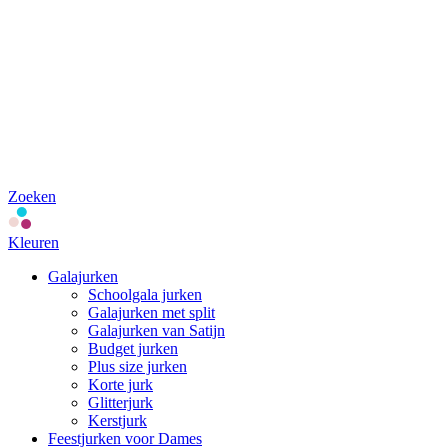
Zoeken
Kleuren
Galajurken
Schoolgala jurken
Galajurken met split
Galajurken van Satijn
Budget jurken
Plus size jurken
Korte jurk
Glitterjurk
Kerstjurk
Feestjurken voor Dames