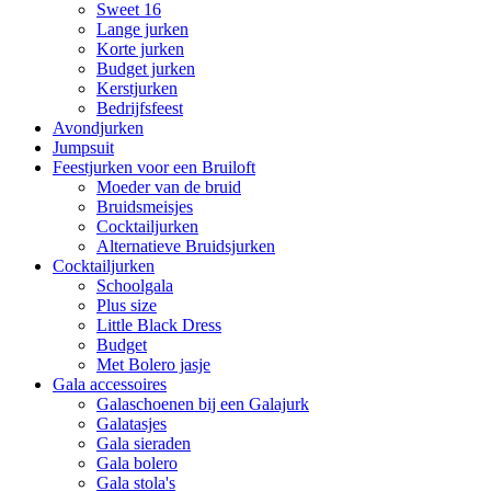
Sweet 16
Lange jurken
Korte jurken
Budget jurken
Kerstjurken
Bedrijfsfeest
Avondjurken
Jumpsuit
Feestjurken voor een Bruiloft
Moeder van de bruid
Bruidsmeisjes
Cocktailjurken
Alternatieve Bruidsjurken
Cocktailjurken
Schoolgala
Plus size
Little Black Dress
Budget
Met Bolero jasje
Gala accessoires
Galaschoenen bij een Galajurk
Galatasjes
Gala sieraden
Gala bolero
Gala stola's