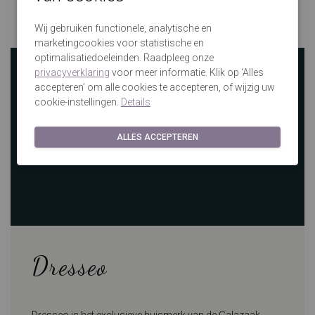
GLZK makkelijk te bereiken!
Grote winkels in Nijverdal, Amersfoort, Den Bosch en Eindhoven
Wij gebruiken functionele, analytische en
marketingcookies voor statistische en
optimalisatiedoeleinden. Raadpleeg onze
privacyverklaring
voor meer informatie. Klik op ‘Alles
accepteren’ om alle cookies te accepteren, of wijzig uw
cookie-instellingen.
Details
ALLES ACCEPTEREN
Dresseo
Dresseo is het exclusieve huismerk van de Galazaak.