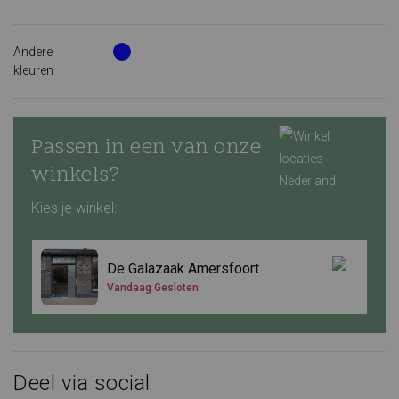
Andere
kleuren
Passen in een van onze
winkels?
Kies je winkel:
De Galazaak Amersfoort
Vandaag Gesloten
Deel via social