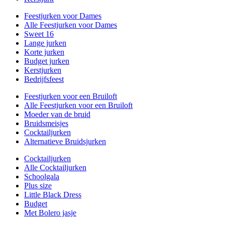
Feestjurken voor Dames
Alle Feestjurken voor Dames
Sweet 16
Lange jurken
Korte jurken
Budget jurken
Kerstjurken
Bedrijfsfeest
Feestjurken voor een Bruiloft
Alle Feestjurken voor een Bruiloft
Moeder van de bruid
Bruidsmeisjes
Cocktailjurken
Alternatieve Bruidsjurken
Cocktailjurken
Alle Cocktailjurken
Schoolgala
Plus size
Little Black Dress
Budget
Met Bolero jasje