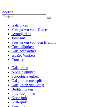
Zoeken
Galajurken
Feestjurken voor Dames
Avondjurken
Jumpsuit
Feestjurken voor een Bruiloft
Cocktailjurken
Gala accessoires
GLZK Winkels
Contact
Galajurken
Alle Galajurken
Schoolgala jurken
Galajurken met split
Galajurken van Satijn
Budget jurken
Plus size jurken
Korte jurk
Glitterjurk
Kerstjurk