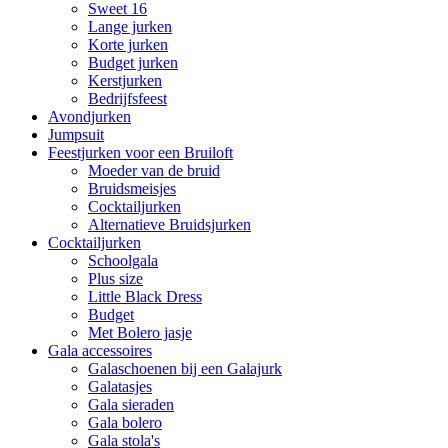
Sweet 16
Lange jurken
Korte jurken
Budget jurken
Kerstjurken
Bedrijfsfeest
Avondjurken
Jumpsuit
Feestjurken voor een Bruiloft
Moeder van de bruid
Bruidsmeisjes
Cocktailjurken
Alternatieve Bruidsjurken
Cocktailjurken
Schoolgala
Plus size
Little Black Dress
Budget
Met Bolero jasje
Gala accessoires
Galaschoenen bij een Galajurk
Galatasjes
Gala sieraden
Gala bolero
Gala stola's