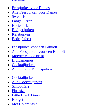
Feestjurken voor Dames
Alle Feestjurken voor Dames
Sweet 16
Lange jurken
Korte jurken
Budget jurken
Kerstjurken
Bedrijfsfeest
Feestjurken voor een Bruiloft
Alle Feestjurken voor een Bruiloft
Moeder van de bruid
Bruidsmeisjes
Cocktailjurken
Alternatieve Bruidsjurken
Cocktailjurken
Alle Cocktailjurken
Schoolgala
Plus size
Little Black Dress
Budget
Met Bolero jasje