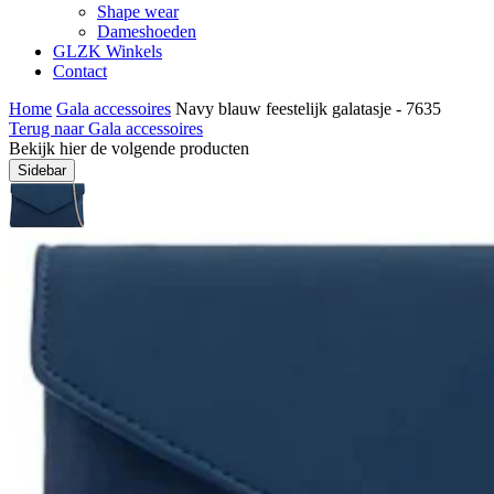
Shape wear
Dameshoeden
GLZK Winkels
Contact
Home
Gala accessoires
Navy blauw feestelijk galatasje - 7635
Terug naar Gala accessoires
Bekijk hier de volgende producten
Sidebar