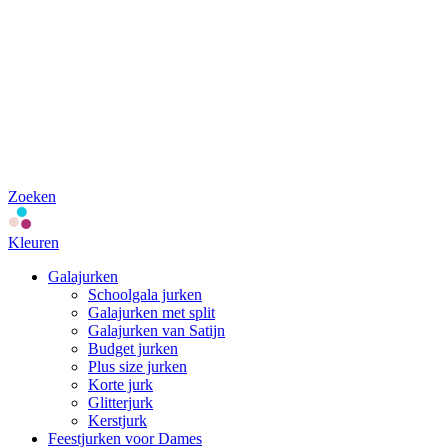
Zoeken
Kleuren
Galajurken
Schoolgala jurken
Galajurken met split
Galajurken van Satijn
Budget jurken
Plus size jurken
Korte jurk
Glitterjurk
Kerstjurk
Feestjurken voor Dames