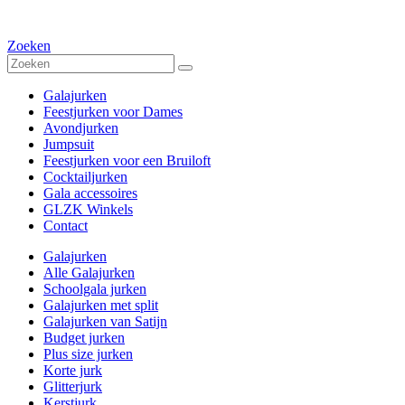
Zoeken
Galajurken
Feestjurken voor Dames
Avondjurken
Jumpsuit
Feestjurken voor een Bruiloft
Cocktailjurken
Gala accessoires
GLZK Winkels
Contact
Galajurken
Alle Galajurken
Schoolgala jurken
Galajurken met split
Galajurken van Satijn
Budget jurken
Plus size jurken
Korte jurk
Glitterjurk
Kerstjurk