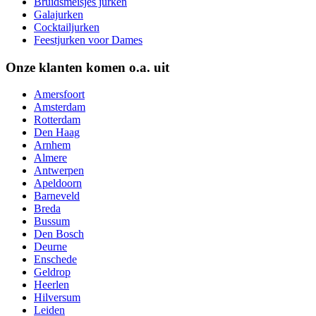
Bruidsmeisjes jurken
Galajurken
Cocktailjurken
Feestjurken voor Dames
Onze klanten komen o.a. uit
Amersfoort
Amsterdam
Rotterdam
Den Haag
Arnhem
Almere
Antwerpen
Apeldoorn
Barneveld
Breda
Bussum
Den Bosch
Deurne
Enschede
Geldrop
Heerlen
Hilversum
Leiden