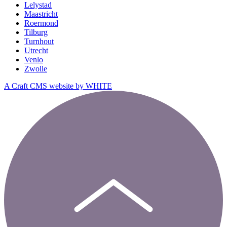
Lelystad
Maastricht
Roermond
Tilburg
Turnhout
Utrecht
Venlo
Zwolle
A Craft CMS website by WHITE