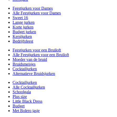
Feestjurken voor Dames
Alle Feestjurken voor Dames
Sweet 16
Lange jurken
Korte jurken
Budget jurken
Kerstjurken
Bedrijfsfeest
Feestjurken voor een Bruiloft
Alle Feestjurken voor een Bruiloft
Moeder van de bruid
Bruidsmeisjes
Cocktailjurken
Alternatieve Bruidsjurken
Cocktailjurken
Alle Cocktailjurken
Schoolgala
Plus size
Little Black Dress
Budget
Met Bolero jasje