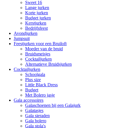
Sweet 16
Lange jurken
Korte jurken
Budget jurken
Kerstjurken
Bedrijfsfeest
Avondjurken
Jumpsuit
Feestjurken voor een Bruiloft
Moeder van de bruid
Bruidsmeisjes
Cocktailjurken
Alternatieve Bruidsjurken
Cocktailjurken
Schoolgala
Plus size
Little Black Dress
Budget
Met Bolero jasje
Gala accessoires
Galaschoenen bij een Galajurk
Galatasjes
Gala sieraden
Gala bolero
Gala stola's