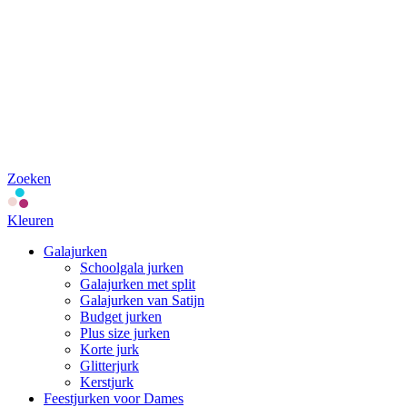
Zoeken
Kleuren
Galajurken
Schoolgala jurken
Galajurken met split
Galajurken van Satijn
Budget jurken
Plus size jurken
Korte jurk
Glitterjurk
Kerstjurk
Feestjurken voor Dames