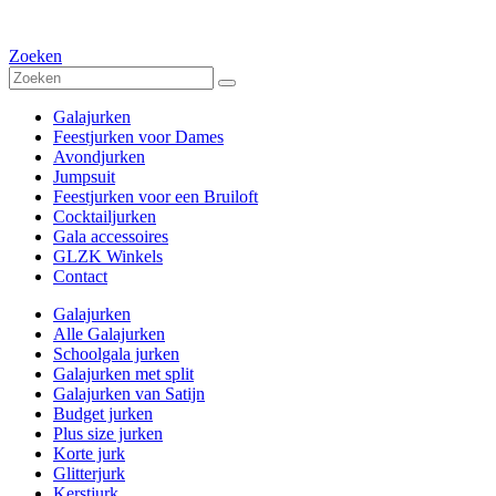
Zoeken
Galajurken
Feestjurken voor Dames
Avondjurken
Jumpsuit
Feestjurken voor een Bruiloft
Cocktailjurken
Gala accessoires
GLZK Winkels
Contact
Galajurken
Alle Galajurken
Schoolgala jurken
Galajurken met split
Galajurken van Satijn
Budget jurken
Plus size jurken
Korte jurk
Glitterjurk
Kerstjurk