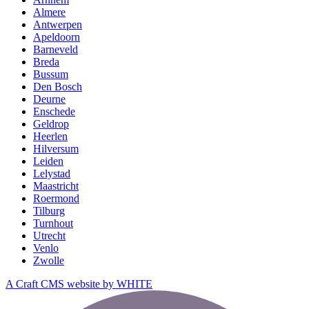
Almere
Antwerpen
Apeldoorn
Barneveld
Breda
Bussum
Den Bosch
Deurne
Enschede
Geldrop
Heerlen
Hilversum
Leiden
Lelystad
Maastricht
Roermond
Tilburg
Turnhout
Utrecht
Venlo
Zwolle
A Craft CMS website by WHITE