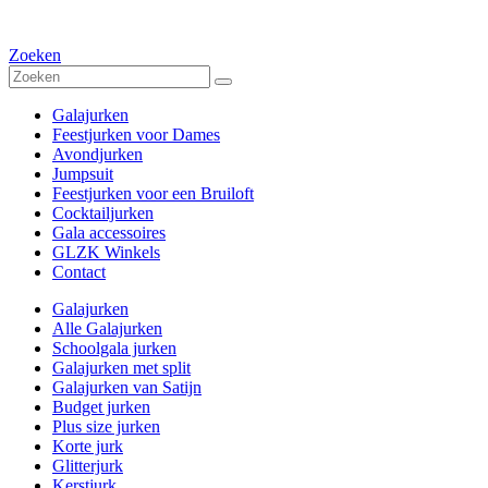
Zoeken
Galajurken
Feestjurken voor Dames
Avondjurken
Jumpsuit
Feestjurken voor een Bruiloft
Cocktailjurken
Gala accessoires
GLZK Winkels
Contact
Galajurken
Alle Galajurken
Schoolgala jurken
Galajurken met split
Galajurken van Satijn
Budget jurken
Plus size jurken
Korte jurk
Glitterjurk
Kerstjurk