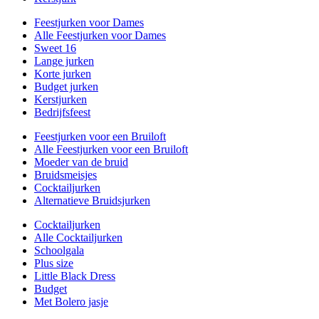
Feestjurken voor Dames
Alle Feestjurken voor Dames
Sweet 16
Lange jurken
Korte jurken
Budget jurken
Kerstjurken
Bedrijfsfeest
Feestjurken voor een Bruiloft
Alle Feestjurken voor een Bruiloft
Moeder van de bruid
Bruidsmeisjes
Cocktailjurken
Alternatieve Bruidsjurken
Cocktailjurken
Alle Cocktailjurken
Schoolgala
Plus size
Little Black Dress
Budget
Met Bolero jasje