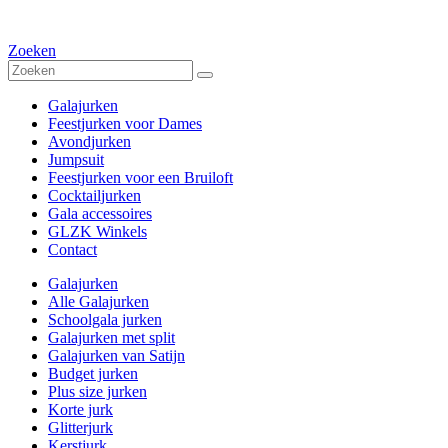
Zoeken
Galajurken
Feestjurken voor Dames
Avondjurken
Jumpsuit
Feestjurken voor een Bruiloft
Cocktailjurken
Gala accessoires
GLZK Winkels
Contact
Galajurken
Alle Galajurken
Schoolgala jurken
Galajurken met split
Galajurken van Satijn
Budget jurken
Plus size jurken
Korte jurk
Glitterjurk
Kerstjurk