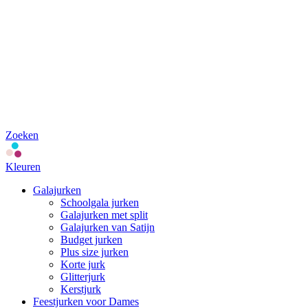
Zoeken
Kleuren
Galajurken
Schoolgala jurken
Galajurken met split
Galajurken van Satijn
Budget jurken
Plus size jurken
Korte jurk
Glitterjurk
Kerstjurk
Feestjurken voor Dames