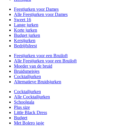
Feestjurken voor Dames
Alle Feestjurken voor Dames
Sweet 16
Lange jurken
Korte jurken
Budget jurken
Kerstjurken
Bedrijfsfeest
Feestjurken voor een Bruiloft
Alle Feestjurken voor een Bruiloft
Moeder van de bruid
Bruidsmeisjes
Cocktailjurken
Alternatieve Bruidsjurken
Cocktailjurken
Alle Cocktailjurken
Schoolgala
Plus size
Little Black Dress
Budget
Met Bolero jasje