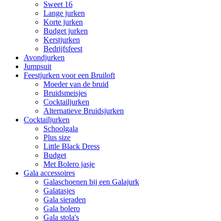
Sweet 16
Lange jurken
Korte jurken
Budget jurken
Kerstjurken
Bedrijfsfeest
Avondjurken
Jumpsuit
Feestjurken voor een Bruiloft
Moeder van de bruid
Bruidsmeisjes
Cocktailjurken
Alternatieve Bruidsjurken
Cocktailjurken
Schoolgala
Plus size
Little Black Dress
Budget
Met Bolero jasje
Gala accessoires
Galaschoenen bij een Galajurk
Galatasjes
Gala sieraden
Gala bolero
Gala stola's