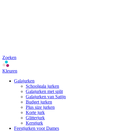
Zoeken
Kleuren
Galajurken
Schoolgala jurken
Galajurken met split
Galajurken van Satijn
Budget jurken
Plus size jurken
Korte jurk
Glitterjurk
Kerstjurk
Feestjurken voor Dames