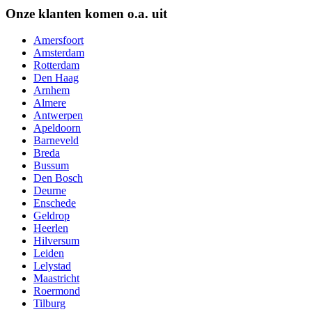
Onze klanten komen o.a. uit
Amersfoort
Amsterdam
Rotterdam
Den Haag
Arnhem
Almere
Antwerpen
Apeldoorn
Barneveld
Breda
Bussum
Den Bosch
Deurne
Enschede
Geldrop
Heerlen
Hilversum
Leiden
Lelystad
Maastricht
Roermond
Tilburg