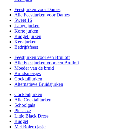
Feestjurken voor Dames
Alle Feestjurken voor Dames
Sweet 16
Lange jurken
Korte jurken
Budget jurken
Kerstjurken
Bedrijfsfeest
Feestjurken voor een Bruiloft
Alle Feestjurken voor een Bruiloft
Moeder van de bruid
Bruidsmeisjes
Cocktailjurken
Alternatieve Bruidsjurken
Cocktailjurken
Alle Cocktailjurken
Schoolgala
Plus size
Little Black Dress
Budget
Met Bolero jasje