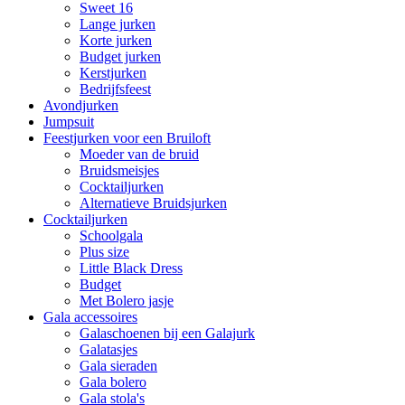
Sweet 16
Lange jurken
Korte jurken
Budget jurken
Kerstjurken
Bedrijfsfeest
Avondjurken
Jumpsuit
Feestjurken voor een Bruiloft
Moeder van de bruid
Bruidsmeisjes
Cocktailjurken
Alternatieve Bruidsjurken
Cocktailjurken
Schoolgala
Plus size
Little Black Dress
Budget
Met Bolero jasje
Gala accessoires
Galaschoenen bij een Galajurk
Galatasjes
Gala sieraden
Gala bolero
Gala stola's