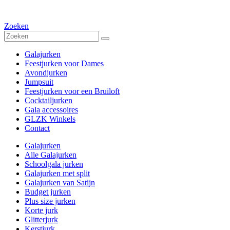
Zoeken
Galajurken
Feestjurken voor Dames
Avondjurken
Jumpsuit
Feestjurken voor een Bruiloft
Cocktailjurken
Gala accessoires
GLZK Winkels
Contact
Galajurken
Alle Galajurken
Schoolgala jurken
Galajurken met split
Galajurken van Satijn
Budget jurken
Plus size jurken
Korte jurk
Glitterjurk
Kerstjurk