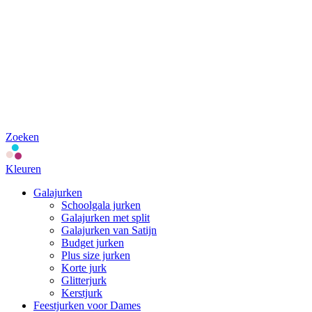
Zoeken
Kleuren
Galajurken
Schoolgala jurken
Galajurken met split
Galajurken van Satijn
Budget jurken
Plus size jurken
Korte jurk
Glitterjurk
Kerstjurk
Feestjurken voor Dames