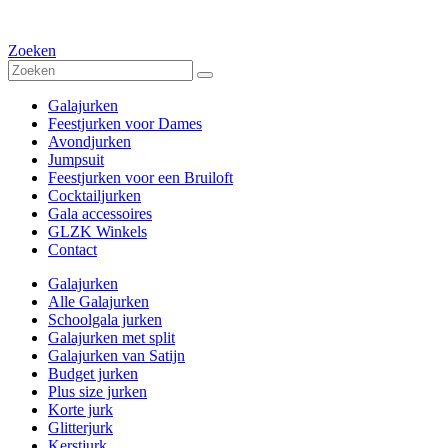
Zoeken
Galajurken
Feestjurken voor Dames
Avondjurken
Jumpsuit
Feestjurken voor een Bruiloft
Cocktailjurken
Gala accessoires
GLZK Winkels
Contact
Galajurken
Alle Galajurken
Schoolgala jurken
Galajurken met split
Galajurken van Satijn
Budget jurken
Plus size jurken
Korte jurk
Glitterjurk
Kerstjurk