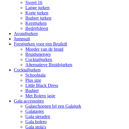
Sweet 16
Lange jurken
Korte jurken
Budget jurken
Kerstjurken
Bedrijfsfeest
Avondjurken
Jumpsuit
Feestjurken voor een Bruiloft
Moeder van de bruid
Bruidsmeisjes
Cocktailjurken
Alternatieve Bruidsjurken
Cocktailjurken
Schoolgala
Plus size
Little Black Dress
Budget
Met Bolero jasje
Gala accessoires
Galaschoenen bij een Galajurk
Galatasjes
Gala sieraden
Gala bolero
Gala stola's