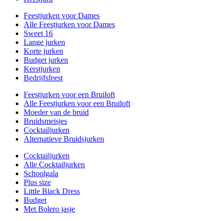
Feestjurken voor Dames
Alle Feestjurken voor Dames
Sweet 16
Lange jurken
Korte jurken
Budget jurken
Kerstjurken
Bedrijfsfeest
Feestjurken voor een Bruiloft
Alle Feestjurken voor een Bruiloft
Moeder van de bruid
Bruidsmeisjes
Cocktailjurken
Alternatieve Bruidsjurken
Cocktailjurken
Alle Cocktailjurken
Schoolgala
Plus size
Little Black Dress
Budget
Met Bolero jasje