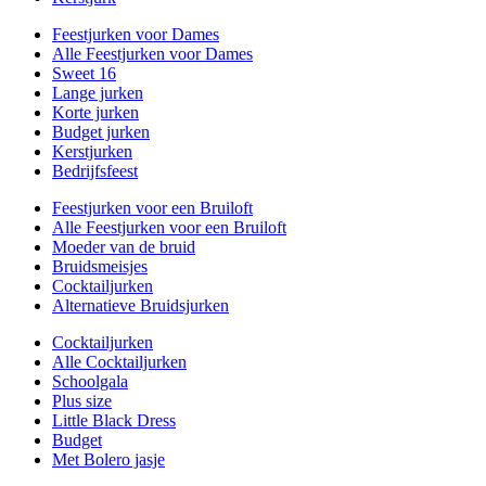
Feestjurken voor Dames
Alle Feestjurken voor Dames
Sweet 16
Lange jurken
Korte jurken
Budget jurken
Kerstjurken
Bedrijfsfeest
Feestjurken voor een Bruiloft
Alle Feestjurken voor een Bruiloft
Moeder van de bruid
Bruidsmeisjes
Cocktailjurken
Alternatieve Bruidsjurken
Cocktailjurken
Alle Cocktailjurken
Schoolgala
Plus size
Little Black Dress
Budget
Met Bolero jasje