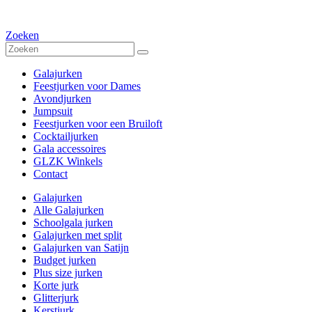
Zoeken
Galajurken
Feestjurken voor Dames
Avondjurken
Jumpsuit
Feestjurken voor een Bruiloft
Cocktailjurken
Gala accessoires
GLZK Winkels
Contact
Galajurken
Alle Galajurken
Schoolgala jurken
Galajurken met split
Galajurken van Satijn
Budget jurken
Plus size jurken
Korte jurk
Glitterjurk
Kerstjurk