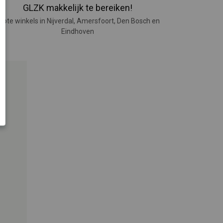
GLZK makkelijk te bereiken!
rote winkels in Nijverdal, Amersfoort, Den Bosch en
Eindhoven