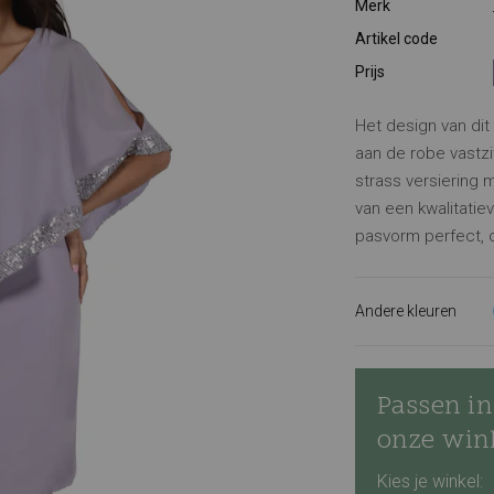
Merk
Artikel code
Prijs
Het design van dit 
aan de robe vastz
strass versiering m
van een kwalitatiev
pasvorm perfect, 
Andere kleuren
Passen in
onze win
Kies je winkel: