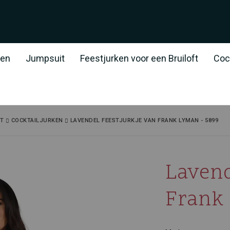
ken
Jumpsuit
Feestjurken voor een Bruiloft
Coc
FT
COCKTAILJURKEN
LAVENDEL FEESTJURKJE VAN FRANK LYMAN - 5899
Lavend
Frank 