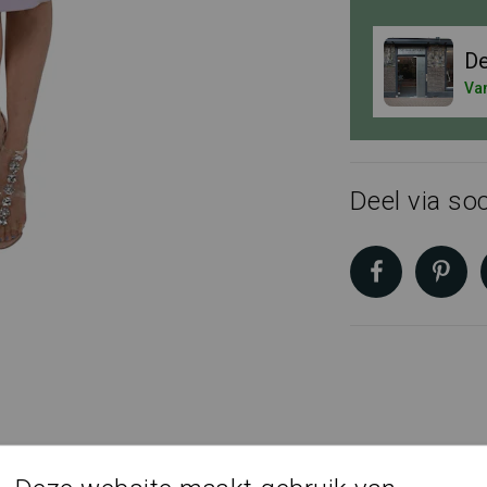
De
Van
Deel via soc