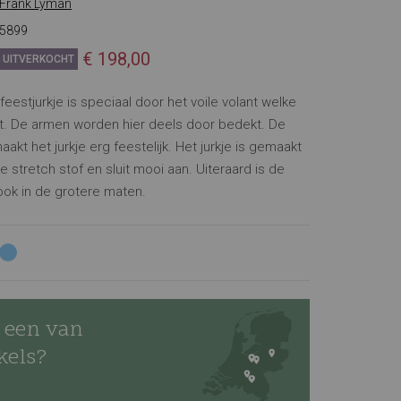
Frank Lyman
5899
€ 198,00
UITVERKOCHT
feestjurkje is speciaal door het voile volant welke
it. De armen worden hier deels door bedekt. De
aakt het jurkje erg feestelijk. Het jurkje is gemaakt
e stretch stof en sluit mooi aan. Uiteraard is de
ook in de grotere maten.
 een van
kels?