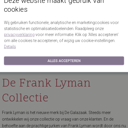
Deze website maakt gebruik van
Gevarieerde GLZK-collectie!
cookies
De Grootste collectie Feestelijke Jurken
G
Wij gebruiken functionele, analytische en marketingcookies voor
statistische en optimalisatiedoeleinden. Raadpleeg onze
privacyverklaring
voor meer informatie. Klik op ‘Alles accepteren’
om alle cookies te accepteren, of wijzig uw cookie-instellingen.
Details
Frank Lyman
ALLES ACCEPTEREN
De Frank Lyman
Collectie
Frank Lyman is het nieuwe merk bij De Galazaak. Steeds meer
ontwikkelen wij onze collectie op vraag van onze klanten. En de
behoefte aan de prachtige jurken van Frank Lyman wordt door ons nu