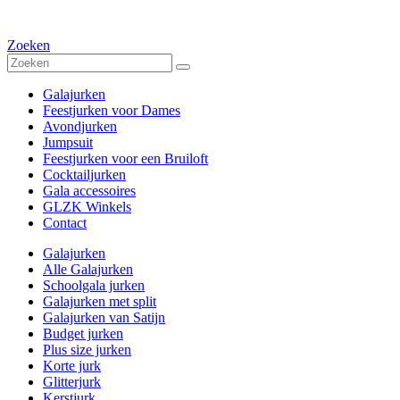
Zoeken
Galajurken
Feestjurken voor Dames
Avondjurken
Jumpsuit
Feestjurken voor een Bruiloft
Cocktailjurken
Gala accessoires
GLZK Winkels
Contact
Galajurken
Alle Galajurken
Schoolgala jurken
Galajurken met split
Galajurken van Satijn
Budget jurken
Plus size jurken
Korte jurk
Glitterjurk
Kerstjurk