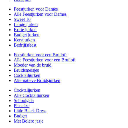
Feestjurken voor Dames
Alle Feestjurken voor Dames
Sweet 16
Lange jurken
Korte jurken
Budget jurken
Kerstjurken
Bedrijfsfeest
Feestjurken voor een Bruiloft
Alle Feestjurken voor een Bruiloft
Moeder van de bruid
Bruidsmeisjes
Cocktailjurken
Alternatieve Bruidsjurken
Cocktailjurken
Alle Cocktailjurken
Schoolgala
Plus size
Little Black Dress
Budget
Met Bolero jasje