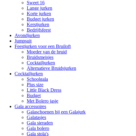
Sweet 16
Lange jurken
Korte jurken
Budget jurken
Kerstjurken
Bedrijfsfeest
Avondjurken
Jumpsuit
Feestjurken voor een Bruiloft
Moeder van de bruid
Bruidsmeisjes
Cocktailjurken
Alternatieve Bruidsjurken
Cocktailjurken
Schoolgala
Plus size
Little Black Dress
Budget
Met Bolero jasje
Gala accessoires
Galaschoenen bij een Galajurk
Galatasjes
Gala sieraden
Gala bolero
Gala stola's