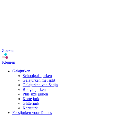
Zoeken
Kleuren
Galajurken
Schoolgala jurken
Galajurken met split
Galajurken van Satijn
Budget jurken
Plus size jurken
Korte jurk
Glitterjurk
Kerstjurk
Feestjurken voor Dames