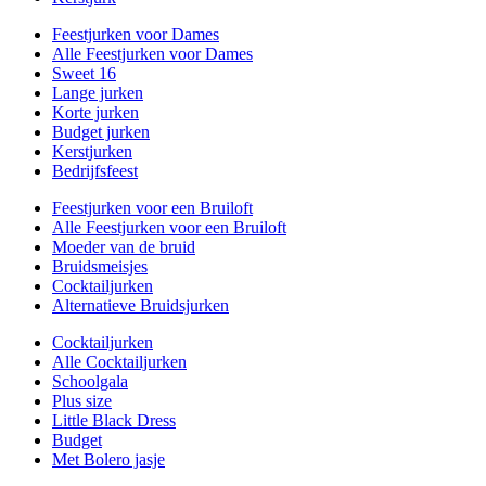
Feestjurken voor Dames
Alle Feestjurken voor Dames
Sweet 16
Lange jurken
Korte jurken
Budget jurken
Kerstjurken
Bedrijfsfeest
Feestjurken voor een Bruiloft
Alle Feestjurken voor een Bruiloft
Moeder van de bruid
Bruidsmeisjes
Cocktailjurken
Alternatieve Bruidsjurken
Cocktailjurken
Alle Cocktailjurken
Schoolgala
Plus size
Little Black Dress
Budget
Met Bolero jasje