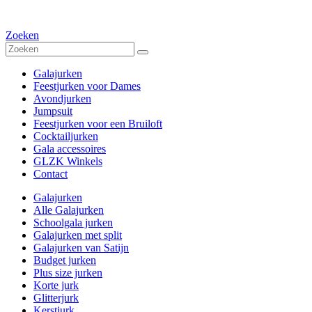
Zoeken
Galajurken
Feestjurken voor Dames
Avondjurken
Jumpsuit
Feestjurken voor een Bruiloft
Cocktailjurken
Gala accessoires
GLZK Winkels
Contact
Galajurken
Alle Galajurken
Schoolgala jurken
Galajurken met split
Galajurken van Satijn
Budget jurken
Plus size jurken
Korte jurk
Glitterjurk
Kerstjurk