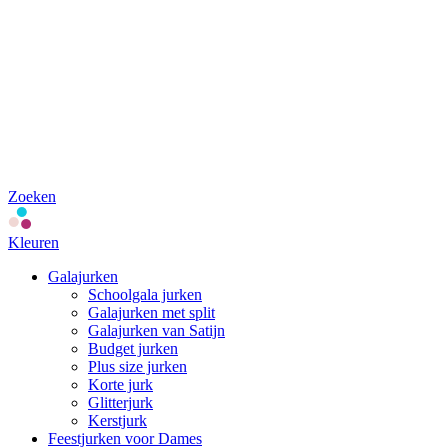
Zoeken
Kleuren
Galajurken
Schoolgala jurken
Galajurken met split
Galajurken van Satijn
Budget jurken
Plus size jurken
Korte jurk
Glitterjurk
Kerstjurk
Feestjurken voor Dames