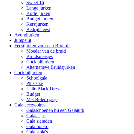
Sweet 16
Lange jurken
Korte jurken
Budget jurken
Kerstjurken
Bedrijfsfeest
Avondjurken
Jumpsuit
Feestjurken voor een Bruiloft
Moeder van de bruid
Bruidsmeisjes
Cocktailjurken
Alternatieve Bruidsjurken
Cocktailjurken
Schoolgala
Plus size
Little Black Dress
Budget
Met Bolero jasje
Gala accessoires
Galaschoenen bij een Galajurk
Galatasjes
Gala sieraden
Gala bolero
Gala stola's