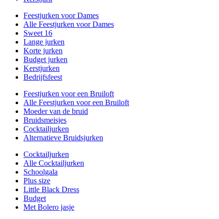
Feestjurken voor Dames
Alle Feestjurken voor Dames
Sweet 16
Lange jurken
Korte jurken
Budget jurken
Kerstjurken
Bedrijfsfeest
Feestjurken voor een Bruiloft
Alle Feestjurken voor een Bruiloft
Moeder van de bruid
Bruidsmeisjes
Cocktailjurken
Alternatieve Bruidsjurken
Cocktailjurken
Alle Cocktailjurken
Schoolgala
Plus size
Little Black Dress
Budget
Met Bolero jasje