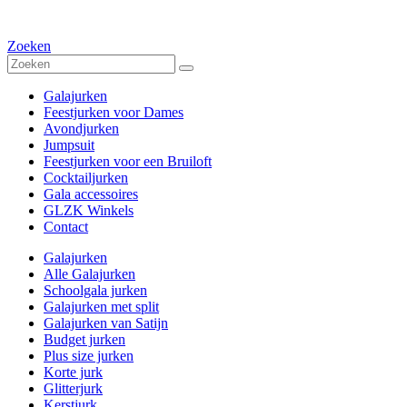
Zoeken
Galajurken
Feestjurken voor Dames
Avondjurken
Jumpsuit
Feestjurken voor een Bruiloft
Cocktailjurken
Gala accessoires
GLZK Winkels
Contact
Galajurken
Alle Galajurken
Schoolgala jurken
Galajurken met split
Galajurken van Satijn
Budget jurken
Plus size jurken
Korte jurk
Glitterjurk
Kerstjurk