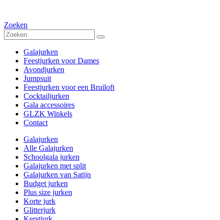
Zoeken
Galajurken
Feestjurken voor Dames
Avondjurken
Jumpsuit
Feestjurken voor een Bruiloft
Cocktailjurken
Gala accessoires
GLZK Winkels
Contact
Galajurken
Alle Galajurken
Schoolgala jurken
Galajurken met split
Galajurken van Satijn
Budget jurken
Plus size jurken
Korte jurk
Glitterjurk
Kerstjurk