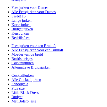
Feestjurken voor Dames
Alle Feestjurken voor Dames
Sweet 16
Lange jurken
Korte jurken
Budget jurken
Kerstjurken
Bedrijfsfeest
Feestjurken voor een Bruiloft
Alle Feestjurken voor een Bruiloft
Moeder van de bruid
Bruidsmeisjes
Cocktailjurken
Alternatieve Bruidsjurken
Cocktailjurken
Alle Cocktailjurken
Schoolgala
Plus size
Little Black Dress
Budget
Met Bolero jasje