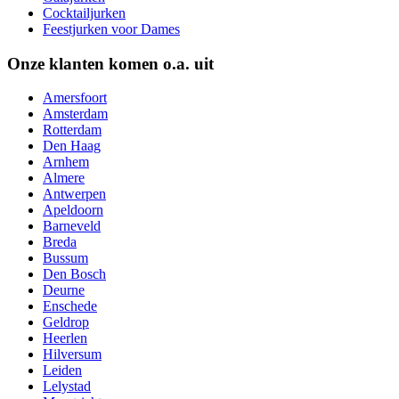
Cocktailjurken
Feestjurken voor Dames
Onze klanten komen o.a. uit
Amersfoort
Amsterdam
Rotterdam
Den Haag
Arnhem
Almere
Antwerpen
Apeldoorn
Barneveld
Breda
Bussum
Den Bosch
Deurne
Enschede
Geldrop
Heerlen
Hilversum
Leiden
Lelystad