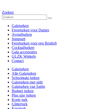
Zoeken
Galajurken
Feestjurken voor Dames
Avondjurken
Jumpsuit
Feestjurken voor een Bruiloft
Cocktailjurken
Gala accessoires
GLZK Winkels
Contact
Galajurken
Alle Galajurken
Schoolgala jurken
Galajurken met split
Galajurken van Satijn
Budget jurken
Plus size jurken
Korte jurk
Glitterjurk
Kerstjurk