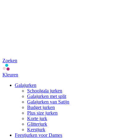
Zoeken
Kleuren
Galajurken
Schoolgala jurken
Galajurken met split
Galajurken van Satijn
Budget jurken
Plus size jurken
Korte jurk
Glitterjurk
Kerstjurk
Feestjurken voor Dames