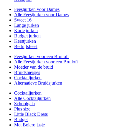
Feestjurken voor Dames
Alle Feestjurken voor Dames
Sweet 16
Lange jurken
Korte jurken
Budget jurken
Kerstjurken
Bedrijfsfeest
Feestjurken voor een Bruiloft
Alle Feestjurken voor een Bruiloft
Moeder van de bruid
Bruidsmeisjes
Cocktailjurken
Alternatieve Bruidsjurken
Cocktailjurken
Alle Cocktailjurken
Schoolgala
Plus size
Little Black Dress
Budget
Met Bolero jasje