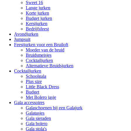
Sweet 16
Lange jurken
Korte jurken
Budget jurken
Kerstjurken
Bedrijfsfeest
Avondjurken
Jumpsuit
Feestjurken voor een Bruiloft
Moeder van de bruid
Bruidsmeisjes
Cocktailjurken
Alternatieve Bruidsjurken
Cocktailjurken
Schoolgala
Plus size
Little Black Dress
Budget
Met Bolero jasje
Gala accessoires
Galaschoenen bij een Galajurk
Galatasjes
Gala sieraden
Gala bolero
Gala stola's