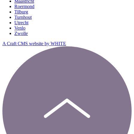
Maastricht
Roermond
Tilburg
Turnhout
Utrecht
Venlo
Zwolle
A Craft CMS website by WHITE