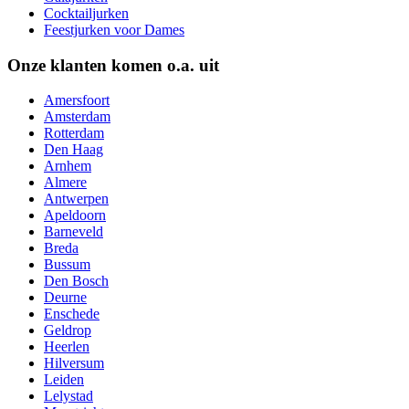
Cocktailjurken
Feestjurken voor Dames
Onze klanten komen o.a. uit
Amersfoort
Amsterdam
Rotterdam
Den Haag
Arnhem
Almere
Antwerpen
Apeldoorn
Barneveld
Breda
Bussum
Den Bosch
Deurne
Enschede
Geldrop
Heerlen
Hilversum
Leiden
Lelystad