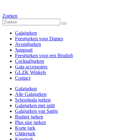
Zoeken
Galajurken
Feestjurken voor Dames
Avondjurken
Jumpsuit
Feestjurken voor een Bruiloft
Cocktailjurken
Gala accessoires
GLZK Winkels
Contact
Galajurken
Alle Galajurken
Schoolgala jurken
Galajurken met split
Galajurken van Satijn
Budget jurken
Plus size jurken
Korte jurk
Glitterjurk
Kerstjurk