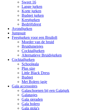
Sweet 16
Lange jurken
Korte jurken
Budget jurken
Kerstjurken
Bedrijfsfeest
Avondjurken
Jumpsuit
Feestjurken voor een Bruiloft
Moeder van de bruid
Bruidsmeisjes
Cocktailjurken
Alternatieve Bruidsjurken
Cocktailjurken
Schoolgala
Plus size
Little Black Dress
Budget
Met Bolero jasje
Gala accessoires
Galaschoenen bij een Galajurk
Galatasjes
Gala sieraden
Gala bolero
Gala stola's