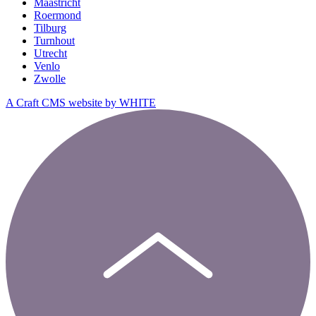
Maastricht
Roermond
Tilburg
Turnhout
Utrecht
Venlo
Zwolle
A Craft CMS website by WHITE