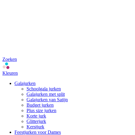
Zoeken
Kleuren
Galajurken
Schoolgala jurken
Galajurken met split
Galajurken van Satijn
Budget jurken
Plus size jurken
Korte jurk
Glitterjurk
Kerstjurk
Feestjurken voor Dames