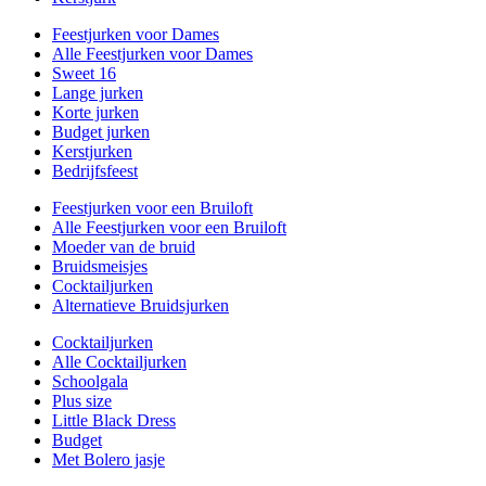
Feestjurken voor Dames
Alle Feestjurken voor Dames
Sweet 16
Lange jurken
Korte jurken
Budget jurken
Kerstjurken
Bedrijfsfeest
Feestjurken voor een Bruiloft
Alle Feestjurken voor een Bruiloft
Moeder van de bruid
Bruidsmeisjes
Cocktailjurken
Alternatieve Bruidsjurken
Cocktailjurken
Alle Cocktailjurken
Schoolgala
Plus size
Little Black Dress
Budget
Met Bolero jasje