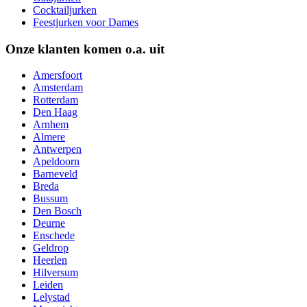
Cocktailjurken
Feestjurken voor Dames
Onze klanten komen o.a. uit
Amersfoort
Amsterdam
Rotterdam
Den Haag
Arnhem
Almere
Antwerpen
Apeldoorn
Barneveld
Breda
Bussum
Den Bosch
Deurne
Enschede
Geldrop
Heerlen
Hilversum
Leiden
Lelystad