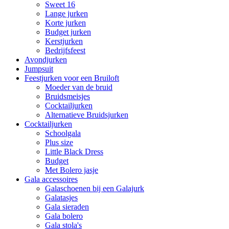
Sweet 16
Lange jurken
Korte jurken
Budget jurken
Kerstjurken
Bedrijfsfeest
Avondjurken
Jumpsuit
Feestjurken voor een Bruiloft
Moeder van de bruid
Bruidsmeisjes
Cocktailjurken
Alternatieve Bruidsjurken
Cocktailjurken
Schoolgala
Plus size
Little Black Dress
Budget
Met Bolero jasje
Gala accessoires
Galaschoenen bij een Galajurk
Galatasjes
Gala sieraden
Gala bolero
Gala stola's