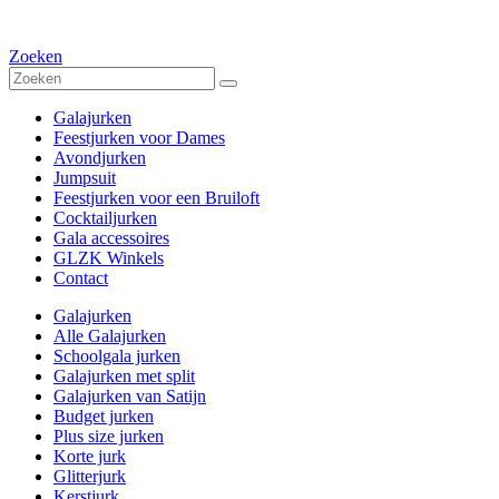
Zoeken
Galajurken
Feestjurken voor Dames
Avondjurken
Jumpsuit
Feestjurken voor een Bruiloft
Cocktailjurken
Gala accessoires
GLZK Winkels
Contact
Galajurken
Alle Galajurken
Schoolgala jurken
Galajurken met split
Galajurken van Satijn
Budget jurken
Plus size jurken
Korte jurk
Glitterjurk
Kerstjurk