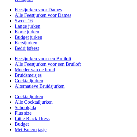
Feestjurken voor Dames
Alle Feestjurken voor Dames
Sweet 16
Lange jurken
Korte jurken
Budget jurken
Kerstjurken
Bedrijfsfeest
Feestjurken voor een Bruiloft
Alle Feestjurken voor een Bruiloft
Moeder van de bruid
Bruidsmeisjes
Cocktailjurken
Alternatieve Bruidsjurken
Cocktailjurken
Alle Cocktailjurken
Schoolgala
Plus size
Little Black Dress
Budget
Met Bolero jasje