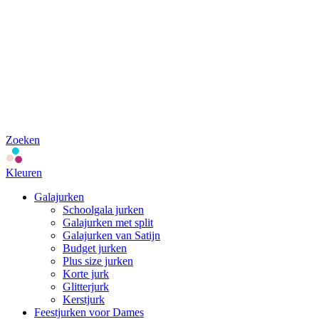
Zoeken
Kleuren
Galajurken
Schoolgala jurken
Galajurken met split
Galajurken van Satijn
Budget jurken
Plus size jurken
Korte jurk
Glitterjurk
Kerstjurk
Feestjurken voor Dames