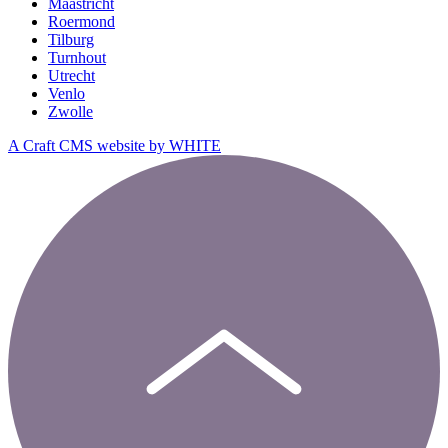
Maastricht
Roermond
Tilburg
Turnhout
Utrecht
Venlo
Zwolle
A Craft CMS website by WHITE