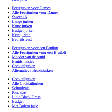
Feestjurken voor Dames
Alle Feestjurken voor Dames
Sweet 16
Lange jurken
Korte jurken
Budget jurken
Kerstjurken
Bedrijfsfeest
Feestjurken voor een Bruiloft
Alle Feestjurken voor een Bruiloft
Moeder van de bruid
Bruidsmeisjes
Cocktailjurken
Alternatieve Bruidsjurken
Cocktailjurken
Alle Cocktailjurken
Schoolgala
Plus size
Little Black Dress
Budget
Met Bolero jasje