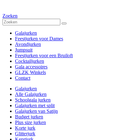
Zoeken
Galajurken
Feestjurken voor Dames
Avondjurken
Jumpsuit
Feestjurken voor een Bruiloft
Cocktailjurken
Gala accessoires
GLZK Winkels
Contact
Galajurken
Alle Galajurken
Schoolgala jurken
Galajurken met split
Galajurken van Satijn
Budget jurken
Plus size jurken
Korte jurk
Glitterjurk
Kerstjurk