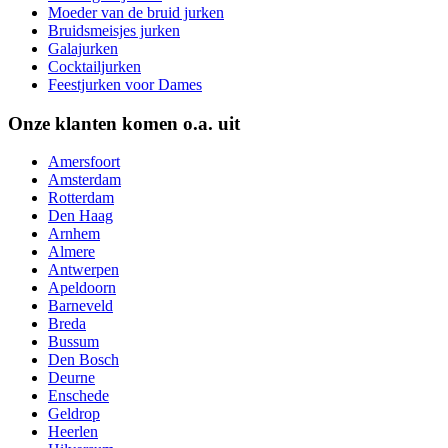
Moeder van de bruid jurken
Bruidsmeisjes jurken
Galajurken
Cocktailjurken
Feestjurken voor Dames
Onze klanten komen o.a. uit
Amersfoort
Amsterdam
Rotterdam
Den Haag
Arnhem
Almere
Antwerpen
Apeldoorn
Barneveld
Breda
Bussum
Den Bosch
Deurne
Enschede
Geldrop
Heerlen