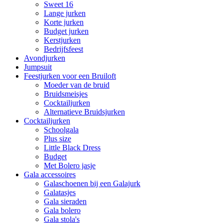
Sweet 16
Lange jurken
Korte jurken
Budget jurken
Kerstjurken
Bedrijfsfeest
Avondjurken
Jumpsuit
Feestjurken voor een Bruiloft
Moeder van de bruid
Bruidsmeisjes
Cocktailjurken
Alternatieve Bruidsjurken
Cocktailjurken
Schoolgala
Plus size
Little Black Dress
Budget
Met Bolero jasje
Gala accessoires
Galaschoenen bij een Galajurk
Galatasjes
Gala sieraden
Gala bolero
Gala stola's