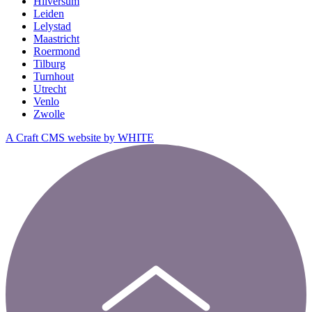
Hilversum
Leiden
Lelystad
Maastricht
Roermond
Tilburg
Turnhout
Utrecht
Venlo
Zwolle
A Craft CMS website by WHITE