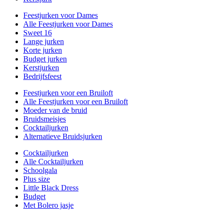
Feestjurken voor Dames
Alle Feestjurken voor Dames
Sweet 16
Lange jurken
Korte jurken
Budget jurken
Kerstjurken
Bedrijfsfeest
Feestjurken voor een Bruiloft
Alle Feestjurken voor een Bruiloft
Moeder van de bruid
Bruidsmeisjes
Cocktailjurken
Alternatieve Bruidsjurken
Cocktailjurken
Alle Cocktailjurken
Schoolgala
Plus size
Little Black Dress
Budget
Met Bolero jasje