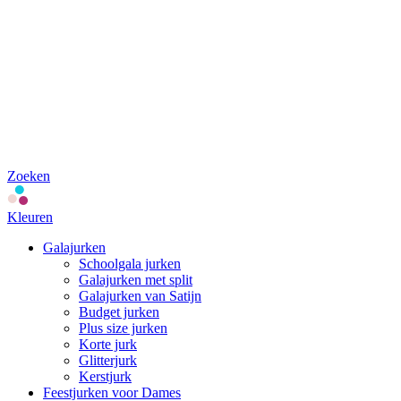
Zoeken
Kleuren
Galajurken
Schoolgala jurken
Galajurken met split
Galajurken van Satijn
Budget jurken
Plus size jurken
Korte jurk
Glitterjurk
Kerstjurk
Feestjurken voor Dames