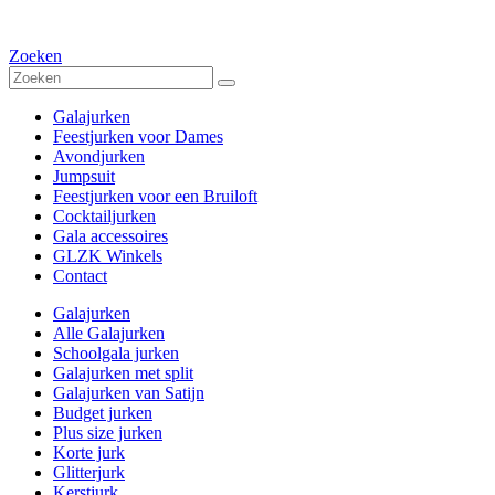
Zoeken
Galajurken
Feestjurken voor Dames
Avondjurken
Jumpsuit
Feestjurken voor een Bruiloft
Cocktailjurken
Gala accessoires
GLZK Winkels
Contact
Galajurken
Alle Galajurken
Schoolgala jurken
Galajurken met split
Galajurken van Satijn
Budget jurken
Plus size jurken
Korte jurk
Glitterjurk
Kerstjurk