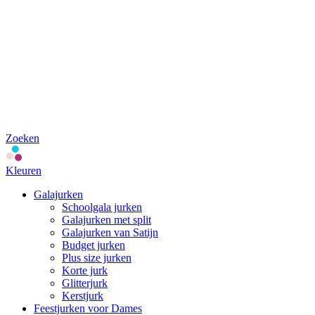
Zoeken
Kleuren
Galajurken
Schoolgala jurken
Galajurken met split
Galajurken van Satijn
Budget jurken
Plus size jurken
Korte jurk
Glitterjurk
Kerstjurk
Feestjurken voor Dames