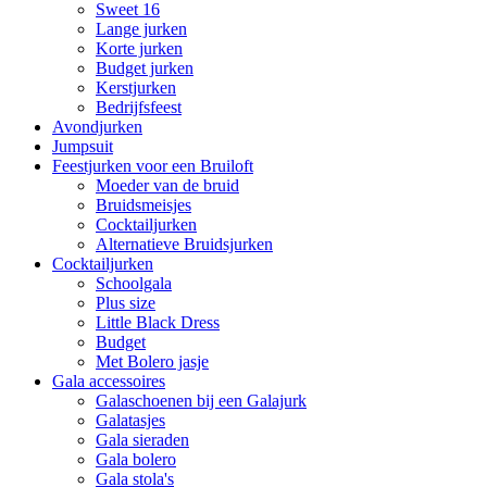
Sweet 16
Lange jurken
Korte jurken
Budget jurken
Kerstjurken
Bedrijfsfeest
Avondjurken
Jumpsuit
Feestjurken voor een Bruiloft
Moeder van de bruid
Bruidsmeisjes
Cocktailjurken
Alternatieve Bruidsjurken
Cocktailjurken
Schoolgala
Plus size
Little Black Dress
Budget
Met Bolero jasje
Gala accessoires
Galaschoenen bij een Galajurk
Galatasjes
Gala sieraden
Gala bolero
Gala stola's