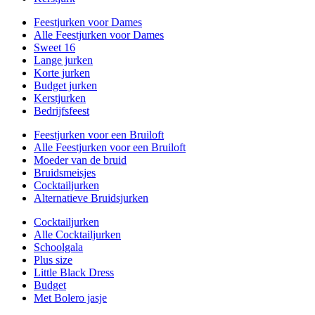
Feestjurken voor Dames
Alle Feestjurken voor Dames
Sweet 16
Lange jurken
Korte jurken
Budget jurken
Kerstjurken
Bedrijfsfeest
Feestjurken voor een Bruiloft
Alle Feestjurken voor een Bruiloft
Moeder van de bruid
Bruidsmeisjes
Cocktailjurken
Alternatieve Bruidsjurken
Cocktailjurken
Alle Cocktailjurken
Schoolgala
Plus size
Little Black Dress
Budget
Met Bolero jasje