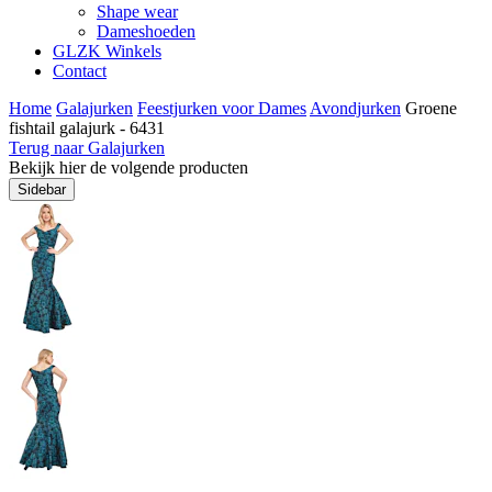
Shape wear
Dameshoeden
GLZK Winkels
Contact
Home
Galajurken
Feestjurken voor Dames
Avondjurken
Groene
fishtail galajurk - 6431
Terug naar Galajurken
Bekijk hier de volgende producten
Sidebar