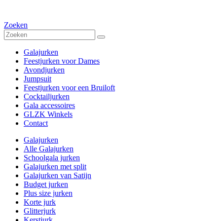
Zoeken
Galajurken
Feestjurken voor Dames
Avondjurken
Jumpsuit
Feestjurken voor een Bruiloft
Cocktailjurken
Gala accessoires
GLZK Winkels
Contact
Galajurken
Alle Galajurken
Schoolgala jurken
Galajurken met split
Galajurken van Satijn
Budget jurken
Plus size jurken
Korte jurk
Glitterjurk
Kerstjurk