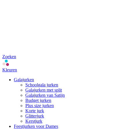
Zoeken
Kleuren
Galajurken
Schoolgala jurken
Galajurken met split
Galajurken van Satijn
Budget jurken
Plus size jurken
Korte jurk
Glitterjurk
Kerstjurk
Feestjurken voor Dames