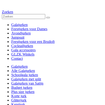
Zoeken
Galajurken
Feestjurken voor Dames
Avondjurken
Jumpsuit
Feestjurken voor een Bruiloft
Cocktailjurken
Gala accessoires
GLZK Winkels
Contact
Galajurken
Alle Galajurken
Schoolgala jurken
Galajurken met split
Galajurken van Satijn
Budget jurken
Plus size jurken
Korte jurk
Glitterjurk
Kerstjurk