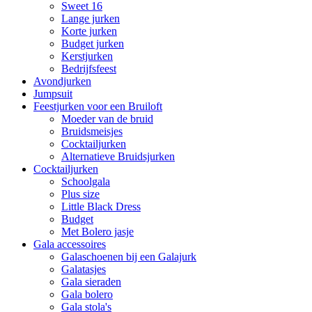
Sweet 16
Lange jurken
Korte jurken
Budget jurken
Kerstjurken
Bedrijfsfeest
Avondjurken
Jumpsuit
Feestjurken voor een Bruiloft
Moeder van de bruid
Bruidsmeisjes
Cocktailjurken
Alternatieve Bruidsjurken
Cocktailjurken
Schoolgala
Plus size
Little Black Dress
Budget
Met Bolero jasje
Gala accessoires
Galaschoenen bij een Galajurk
Galatasjes
Gala sieraden
Gala bolero
Gala stola's