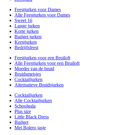
Feestjurken voor Dames
Alle Feestjurken voor Dames
Sweet 16
Lange jurken
Korte jurken
Budget jurken
Kerstjurken
Bedrijfsfeest
Feestjurken voor een Bruiloft
Alle Feestjurken voor een Bruiloft
Moeder van de bruid
Bruidsmeisjes
Cocktailjurken
Alternatieve Bruidsjurken
Cocktailjurken
Alle Cocktailjurken
Schoolgala
Plus size
Little Black Dress
Budget
Met Bolero jasje