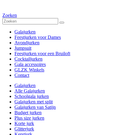
Zoeken
Galajurken
Feestjurken voor Dames
Avondjurken
Jumpsuit
Feestjurken voor een Bruiloft
Cocktailjurken
Gala accessoires
GLZK Winkels
Contact
Galajurken
Alle Galajurken
Schoolgala jurken
Galajurken met split
Galajurken van Satijn
Budget jurken
Plus size jurken
Korte jurk
Glitterjurk
Kerstjurk