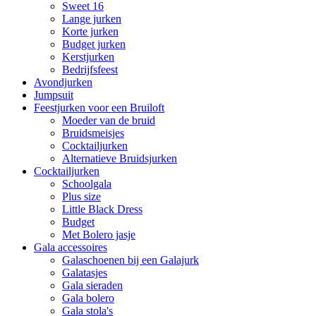
Sweet 16
Lange jurken
Korte jurken
Budget jurken
Kerstjurken
Bedrijfsfeest
Avondjurken
Jumpsuit
Feestjurken voor een Bruiloft
Moeder van de bruid
Bruidsmeisjes
Cocktailjurken
Alternatieve Bruidsjurken
Cocktailjurken
Schoolgala
Plus size
Little Black Dress
Budget
Met Bolero jasje
Gala accessoires
Galaschoenen bij een Galajurk
Galatasjes
Gala sieraden
Gala bolero
Gala stola's