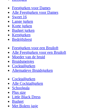
Feestjurken voor Dames
Alle Feestjurken voor Dames
Sweet 16
Lange jurken
Korte jurken
Budget jurken
Kerstjurken
Bedrijfsfeest
Feestjurken voor een Bruiloft
Alle Feestjurken voor een Bruiloft
Moeder van de bruid
Bruidsmeisjes
Cocktailjurken
Alternatieve Bruidsjurken
Cocktailjurken
Alle Cocktailjurken
Schoolgala
Plus size
Little Black Dress
Budget
Met Bolero jasje