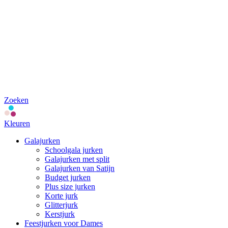
Zoeken
Kleuren
Galajurken
Schoolgala jurken
Galajurken met split
Galajurken van Satijn
Budget jurken
Plus size jurken
Korte jurk
Glitterjurk
Kerstjurk
Feestjurken voor Dames