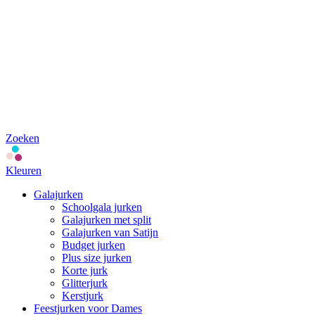
Zoeken
Kleuren
Galajurken
Schoolgala jurken
Galajurken met split
Galajurken van Satijn
Budget jurken
Plus size jurken
Korte jurk
Glitterjurk
Kerstjurk
Feestjurken voor Dames