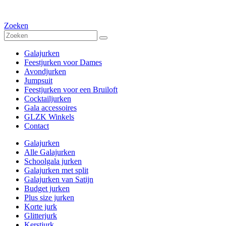
Zoeken
Galajurken
Feestjurken voor Dames
Avondjurken
Jumpsuit
Feestjurken voor een Bruiloft
Cocktailjurken
Gala accessoires
GLZK Winkels
Contact
Galajurken
Alle Galajurken
Schoolgala jurken
Galajurken met split
Galajurken van Satijn
Budget jurken
Plus size jurken
Korte jurk
Glitterjurk
Kerstjurk