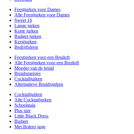
Feestjurken voor Dames
Alle Feestjurken voor Dames
Sweet 16
Lange jurken
Korte jurken
Budget jurken
Kerstjurken
Bedrijfsfeest
Feestjurken voor een Bruiloft
Alle Feestjurken voor een Bruiloft
Moeder van de bruid
Bruidsmeisjes
Cocktailjurken
Alternatieve Bruidsjurken
Cocktailjurken
Alle Cocktailjurken
Schoolgala
Plus size
Little Black Dress
Budget
Met Bolero jasje