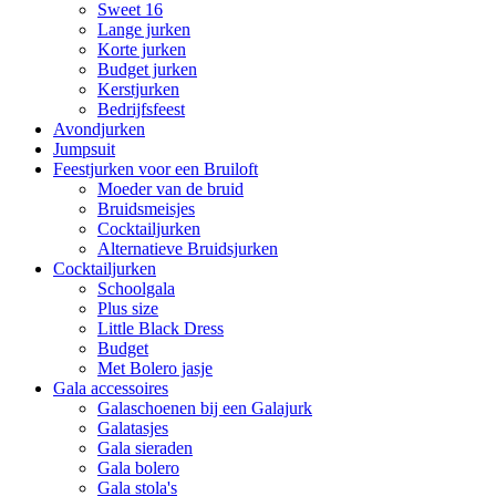
Sweet 16
Lange jurken
Korte jurken
Budget jurken
Kerstjurken
Bedrijfsfeest
Avondjurken
Jumpsuit
Feestjurken voor een Bruiloft
Moeder van de bruid
Bruidsmeisjes
Cocktailjurken
Alternatieve Bruidsjurken
Cocktailjurken
Schoolgala
Plus size
Little Black Dress
Budget
Met Bolero jasje
Gala accessoires
Galaschoenen bij een Galajurk
Galatasjes
Gala sieraden
Gala bolero
Gala stola's