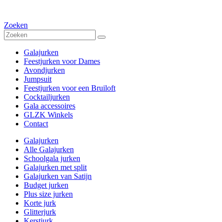
Zoeken
Galajurken
Feestjurken voor Dames
Avondjurken
Jumpsuit
Feestjurken voor een Bruiloft
Cocktailjurken
Gala accessoires
GLZK Winkels
Contact
Galajurken
Alle Galajurken
Schoolgala jurken
Galajurken met split
Galajurken van Satijn
Budget jurken
Plus size jurken
Korte jurk
Glitterjurk
Kerstjurk