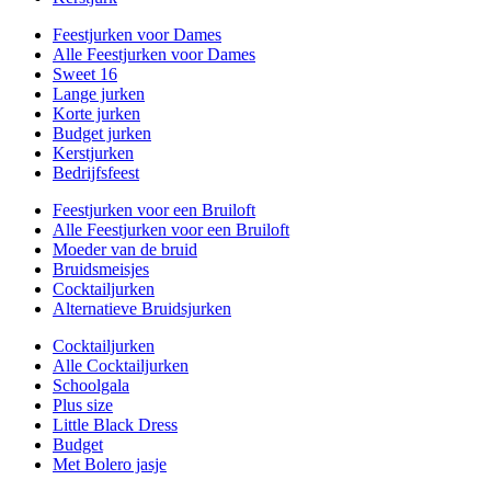
Feestjurken voor Dames
Alle Feestjurken voor Dames
Sweet 16
Lange jurken
Korte jurken
Budget jurken
Kerstjurken
Bedrijfsfeest
Feestjurken voor een Bruiloft
Alle Feestjurken voor een Bruiloft
Moeder van de bruid
Bruidsmeisjes
Cocktailjurken
Alternatieve Bruidsjurken
Cocktailjurken
Alle Cocktailjurken
Schoolgala
Plus size
Little Black Dress
Budget
Met Bolero jasje