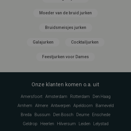
Moeder van de bruid jurken
Bruidsmeisjes jurken
Galajurken
Cocktailjurken
Feestjurken voor Dames
Onze klanten komen o.a. uit
Amersfoort
Amsterdam
Rotterdam
Den Haag
Arnhem
Almere
Antwerpen
Apeldoorn
Barneveld
Breda
Bussum
Den Bosch
Deurne
Enschede
Geldrop
Heerlen
Hilversum
Leiden
Lelystad