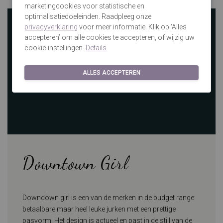
marketingcookies voor statistische en
optimalisatiedoeleinden. Raadpleeg onze
privacyverklaring
voor meer informatie. Klik op ‘Alles
accepteren’ om alle cookies te accepteren, of wijzig uw
cookie-instellingen.
Details
ALLES ACCEPTEREN
Downtown Girl
Downdown girl is een van de merken in de budget range:
betaalbare maar heel leuke jurken met een prettige
pasvorm. Het design is actueel en past in de stijl van de