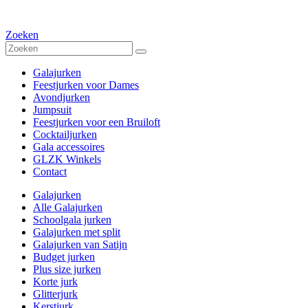
Zoeken
Galajurken
Feestjurken voor Dames
Avondjurken
Jumpsuit
Feestjurken voor een Bruiloft
Cocktailjurken
Gala accessoires
GLZK Winkels
Contact
Galajurken
Alle Galajurken
Schoolgala jurken
Galajurken met split
Galajurken van Satijn
Budget jurken
Plus size jurken
Korte jurk
Glitterjurk
Kerstjurk