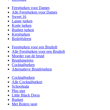
Feestjurken voor Dames
Alle Feestjurken voor Dames
Sweet 16
Lange jurken
Korte jurken
Budget jurken
Kerstjurken
Bedrijfsfeest
Feestjurken voor een Bruiloft
Alle Feestjurken voor een Bruiloft
Moeder van de bruid
Bruidsmeisjes
Cocktailjurken
Alternatieve Bruidsjurken
Cocktailjurken
Alle Cocktailjurken
Schoolgala
Plus size
Little Black Dress
Budget
Met Bolero jasje