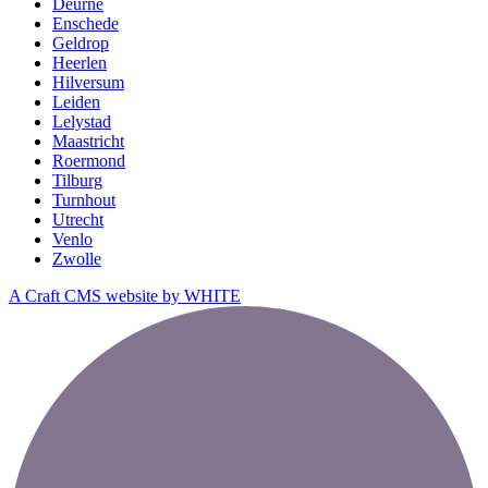
Deurne
Enschede
Geldrop
Heerlen
Hilversum
Leiden
Lelystad
Maastricht
Roermond
Tilburg
Turnhout
Utrecht
Venlo
Zwolle
A Craft CMS website by WHITE