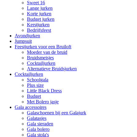
Sweet 16
Lange jurken
Korte jurken
Budget jurken
Kerstjurken
Bedrijfsfeest
Avondjurken
Jumpsuit
Feestjurken voor een Bruiloft
Moeder van de bruid
Bruidsmeisjes
Cocktailjurken
Alternatieve Bruidsjurken
Cocktailjurken
Schoolgala
Plus size
Little Black Dress
Budget
Met Bolero jasje
Gala accessoires
Galaschoenen bij een Galajurk
Galatasjes
Gala sieraden
Gala bolero
Gala stola's