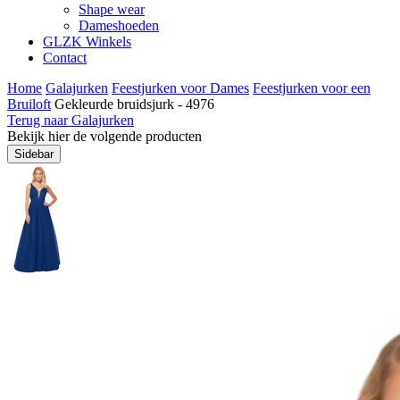
Shape wear
Dameshoeden
GLZK Winkels
Contact
Home
Galajurken
Feestjurken voor Dames
Feestjurken voor een
Bruiloft
Gekleurde bruidsjurk - 4976
Terug naar Galajurken
Bekijk hier de volgende producten
Sidebar