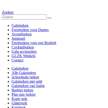
Zoeken
Galajurken
Feestjurken voor Dames
Avondjurken
Jumpsuit
Feestjurken voor een Bruiloft
Cocktailjurken
Gala accessoires
GLZK Winkels
Contact
Galajurken
Alle Galajurken
Schoolgala jurken
Galajurken met split
Galajurken van Satijn
Budget jurken
Plus size jurken
Korte jurk
Glitterjurk
Kerstjurk