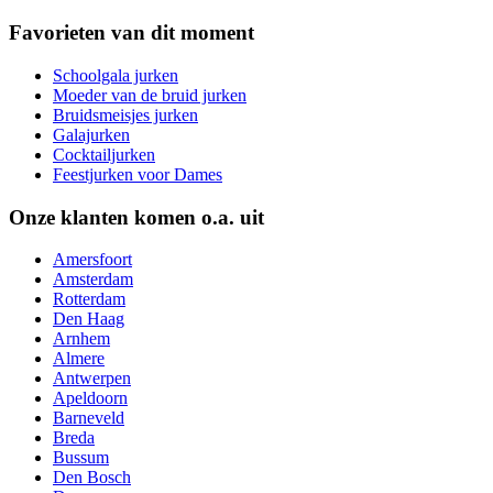
Favorieten van dit moment
Schoolgala jurken
Moeder van de bruid jurken
Bruidsmeisjes jurken
Galajurken
Cocktailjurken
Feestjurken voor Dames
Onze klanten komen o.a. uit
Amersfoort
Amsterdam
Rotterdam
Den Haag
Arnhem
Almere
Antwerpen
Apeldoorn
Barneveld
Breda
Bussum
Den Bosch