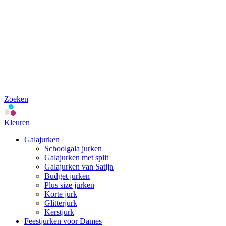
Zoeken
Kleuren
Galajurken
Schoolgala jurken
Galajurken met split
Galajurken van Satijn
Budget jurken
Plus size jurken
Korte jurk
Glitterjurk
Kerstjurk
Feestjurken voor Dames