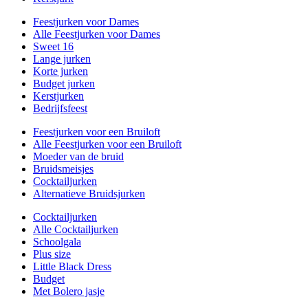
Feestjurken voor Dames
Alle Feestjurken voor Dames
Sweet 16
Lange jurken
Korte jurken
Budget jurken
Kerstjurken
Bedrijfsfeest
Feestjurken voor een Bruiloft
Alle Feestjurken voor een Bruiloft
Moeder van de bruid
Bruidsmeisjes
Cocktailjurken
Alternatieve Bruidsjurken
Cocktailjurken
Alle Cocktailjurken
Schoolgala
Plus size
Little Black Dress
Budget
Met Bolero jasje