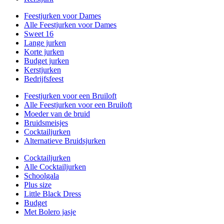
Feestjurken voor Dames
Alle Feestjurken voor Dames
Sweet 16
Lange jurken
Korte jurken
Budget jurken
Kerstjurken
Bedrijfsfeest
Feestjurken voor een Bruiloft
Alle Feestjurken voor een Bruiloft
Moeder van de bruid
Bruidsmeisjes
Cocktailjurken
Alternatieve Bruidsjurken
Cocktailjurken
Alle Cocktailjurken
Schoolgala
Plus size
Little Black Dress
Budget
Met Bolero jasje