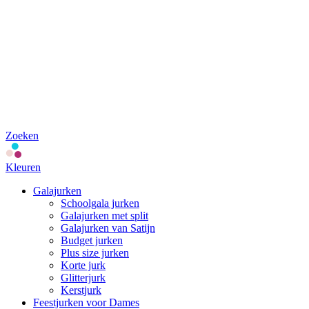
Zoeken
Kleuren
Galajurken
Schoolgala jurken
Galajurken met split
Galajurken van Satijn
Budget jurken
Plus size jurken
Korte jurk
Glitterjurk
Kerstjurk
Feestjurken voor Dames