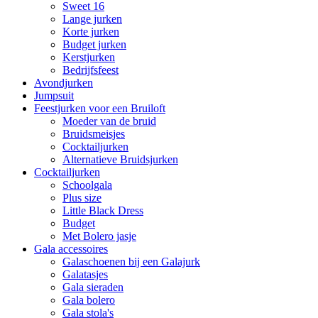
Sweet 16
Lange jurken
Korte jurken
Budget jurken
Kerstjurken
Bedrijfsfeest
Avondjurken
Jumpsuit
Feestjurken voor een Bruiloft
Moeder van de bruid
Bruidsmeisjes
Cocktailjurken
Alternatieve Bruidsjurken
Cocktailjurken
Schoolgala
Plus size
Little Black Dress
Budget
Met Bolero jasje
Gala accessoires
Galaschoenen bij een Galajurk
Galatasjes
Gala sieraden
Gala bolero
Gala stola's