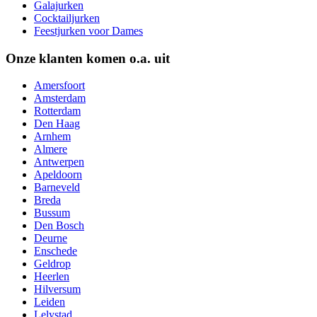
Galajurken
Cocktailjurken
Feestjurken voor Dames
Onze klanten komen o.a. uit
Amersfoort
Amsterdam
Rotterdam
Den Haag
Arnhem
Almere
Antwerpen
Apeldoorn
Barneveld
Breda
Bussum
Den Bosch
Deurne
Enschede
Geldrop
Heerlen
Hilversum
Leiden
Lelystad