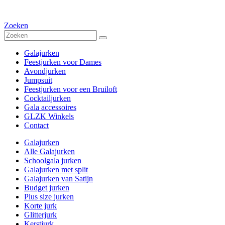
Zoeken
Galajurken
Feestjurken voor Dames
Avondjurken
Jumpsuit
Feestjurken voor een Bruiloft
Cocktailjurken
Gala accessoires
GLZK Winkels
Contact
Galajurken
Alle Galajurken
Schoolgala jurken
Galajurken met split
Galajurken van Satijn
Budget jurken
Plus size jurken
Korte jurk
Glitterjurk
Kerstjurk