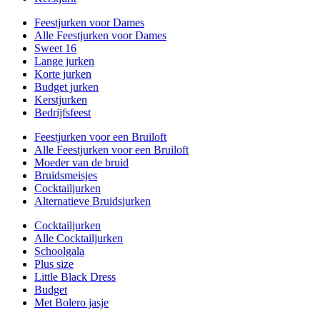
Feestjurken voor Dames
Alle Feestjurken voor Dames
Sweet 16
Lange jurken
Korte jurken
Budget jurken
Kerstjurken
Bedrijfsfeest
Feestjurken voor een Bruiloft
Alle Feestjurken voor een Bruiloft
Moeder van de bruid
Bruidsmeisjes
Cocktailjurken
Alternatieve Bruidsjurken
Cocktailjurken
Alle Cocktailjurken
Schoolgala
Plus size
Little Black Dress
Budget
Met Bolero jasje