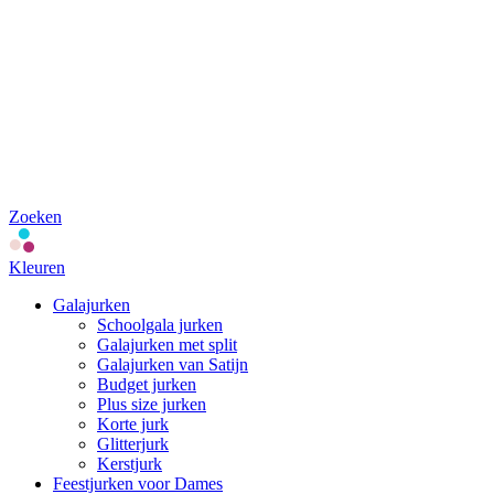
Zoeken
Kleuren
Galajurken
Schoolgala jurken
Galajurken met split
Galajurken van Satijn
Budget jurken
Plus size jurken
Korte jurk
Glitterjurk
Kerstjurk
Feestjurken voor Dames