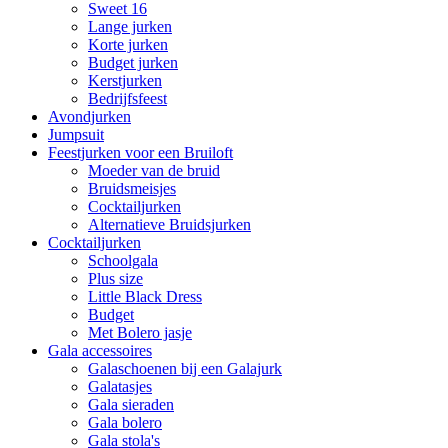
Sweet 16
Lange jurken
Korte jurken
Budget jurken
Kerstjurken
Bedrijfsfeest
Avondjurken
Jumpsuit
Feestjurken voor een Bruiloft
Moeder van de bruid
Bruidsmeisjes
Cocktailjurken
Alternatieve Bruidsjurken
Cocktailjurken
Schoolgala
Plus size
Little Black Dress
Budget
Met Bolero jasje
Gala accessoires
Galaschoenen bij een Galajurk
Galatasjes
Gala sieraden
Gala bolero
Gala stola's