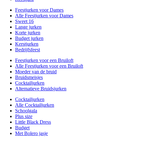
Feestjurken voor Dames
Alle Feestjurken voor Dames
Sweet 16
Lange jurken
Korte jurken
Budget jurken
Kerstjurken
Bedrijfsfeest
Feestjurken voor een Bruiloft
Alle Feestjurken voor een Bruiloft
Moeder van de bruid
Bruidsmeisjes
Cocktailjurken
Alternatieve Bruidsjurken
Cocktailjurken
Alle Cocktailjurken
Schoolgala
Plus size
Little Black Dress
Budget
Met Bolero jasje