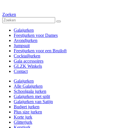
Zoeken
Galajurken
Feestjurken voor Dames
Avondjurken
Jumpsuit
Feestjurken voor een Bruiloft
Cocktailjurken
Gala accessoires
GLZK Winkels
Contact
Galajurken
Alle Galajurken
Schoolgala jurken
Galajurken met split
Galajurken van Satijn
Budget jurken
Plus size jurken
Korte jurk
Glitterjurk
Kerstjurk