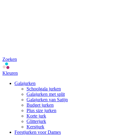
Zoeken
Kleuren
Galajurken
Schoolgala jurken
Galajurken met split
Galajurken van Satijn
Budget jurken
Plus size jurken
Korte jurk
Glitterjurk
Kerstjurk
Feestjurken voor Dames