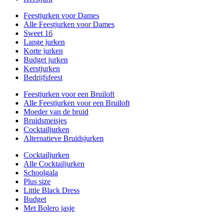
Feestjurken voor Dames
Alle Feestjurken voor Dames
Sweet 16
Lange jurken
Korte jurken
Budget jurken
Kerstjurken
Bedrijfsfeest
Feestjurken voor een Bruiloft
Alle Feestjurken voor een Bruiloft
Moeder van de bruid
Bruidsmeisjes
Cocktailjurken
Alternatieve Bruidsjurken
Cocktailjurken
Alle Cocktailjurken
Schoolgala
Plus size
Little Black Dress
Budget
Met Bolero jasje