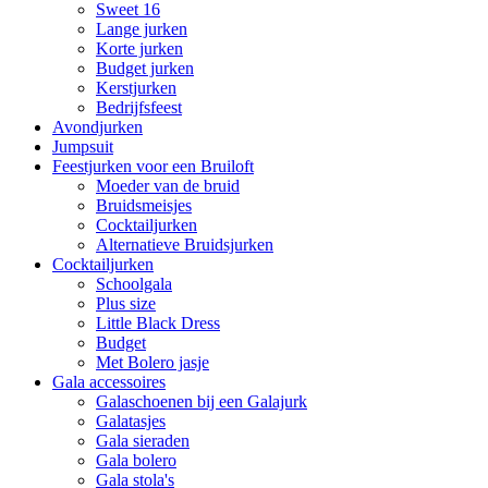
Sweet 16
Lange jurken
Korte jurken
Budget jurken
Kerstjurken
Bedrijfsfeest
Avondjurken
Jumpsuit
Feestjurken voor een Bruiloft
Moeder van de bruid
Bruidsmeisjes
Cocktailjurken
Alternatieve Bruidsjurken
Cocktailjurken
Schoolgala
Plus size
Little Black Dress
Budget
Met Bolero jasje
Gala accessoires
Galaschoenen bij een Galajurk
Galatasjes
Gala sieraden
Gala bolero
Gala stola's