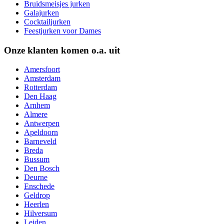
Bruidsmeisjes jurken
Galajurken
Cocktailjurken
Feestjurken voor Dames
Onze klanten komen o.a. uit
Amersfoort
Amsterdam
Rotterdam
Den Haag
Arnhem
Almere
Antwerpen
Apeldoorn
Barneveld
Breda
Bussum
Den Bosch
Deurne
Enschede
Geldrop
Heerlen
Hilversum
Leiden