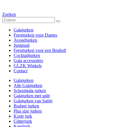
Zoeken
Galajurken
Feestjurken voor Dames
Avondjurken
Jumpsuit
Feestjurken voor een Bruiloft
Cocktailjurken
Gala accessoires
GLZK Winkels
Contact
Galajurken
Alle Galajurken
Schoolgala jurken
Galajurken met split
Galajurken van Satijn
Budget jurken
Plus size jurken
Korte jurk
Glitterjurk
Kerstjurk