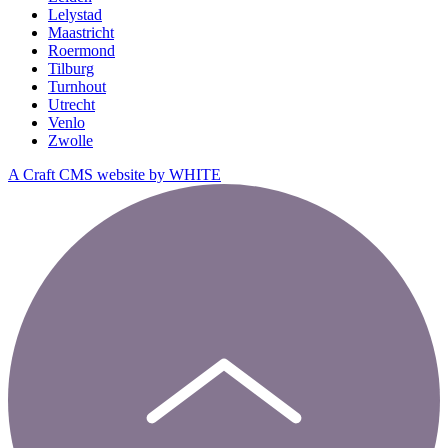
Lelystad
Maastricht
Roermond
Tilburg
Turnhout
Utrecht
Venlo
Zwolle
A Craft CMS website by WHITE