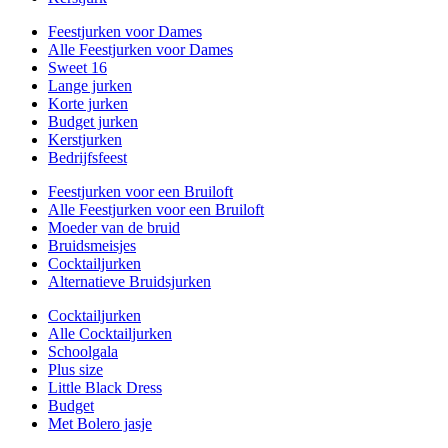
Feestjurken voor Dames
Alle Feestjurken voor Dames
Sweet 16
Lange jurken
Korte jurken
Budget jurken
Kerstjurken
Bedrijfsfeest
Feestjurken voor een Bruiloft
Alle Feestjurken voor een Bruiloft
Moeder van de bruid
Bruidsmeisjes
Cocktailjurken
Alternatieve Bruidsjurken
Cocktailjurken
Alle Cocktailjurken
Schoolgala
Plus size
Little Black Dress
Budget
Met Bolero jasje