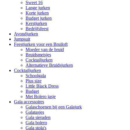
Sweet 16
Lange jurken
Korte jurken
Budget jurken
Kerstjurken
Bedrijfsfeest
Avondjurken
Jumpsuit
Feestjurken voor een Bruiloft
Moeder van de bruid
Bruidsmeisjes
Cocktailjurken
Alternatieve Bruidsjurken
Cocktailjurken
Schoolgala
Plus size
Little Black Dress
Budget
Met Bolero jasje
Gala accessoires
Galaschoenen bij een Galajurk
Galatasjes
Gala sieraden
Gala bolero
Gala stola's