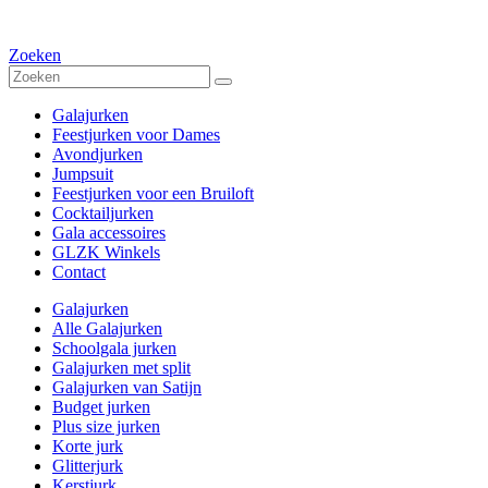
Zoeken
Galajurken
Feestjurken voor Dames
Avondjurken
Jumpsuit
Feestjurken voor een Bruiloft
Cocktailjurken
Gala accessoires
GLZK Winkels
Contact
Galajurken
Alle Galajurken
Schoolgala jurken
Galajurken met split
Galajurken van Satijn
Budget jurken
Plus size jurken
Korte jurk
Glitterjurk
Kerstjurk