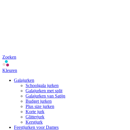
Zoeken
Kleuren
Galajurken
Schoolgala jurken
Galajurken met split
Galajurken van Satijn
Budget jurken
Plus size jurken
Korte jurk
Glitterjurk
Kerstjurk
Feestjurken voor Dames