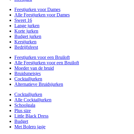
Feestjurken voor Dames
Alle Feestjurken voor Dames
Sweet 16
Lange jurken
Korte jurken
Budget jurken
Kerstjurken
Bedrijfsfeest
Feestjurken voor een Bruiloft
Alle Feestjurken voor een Bruiloft
Moeder van de bruid
Bruidsmeisjes
Cocktailjurken
Alternatieve Bruidsjurken
Cocktailjurken
Alle Cocktailjurken
Schoolgala
Plus size
Little Black Dress
Budget
Met Bolero jasje