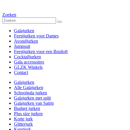
Zoeken
Galajurken
Feestjurken voor Dames
Avondjurken
Jumpsuit
Feestjurken voor een Bruiloft
Cocktailjurken
Gala accessoires
GLZK Winkels
Contact
Galajurken
Alle Galajurken
Schoolgala jurken
Galajurken met split
Galajurken van Satijn
Budget jurken
Plus size jurken
Korte jurk
Glitterjurk
Kerstjurk