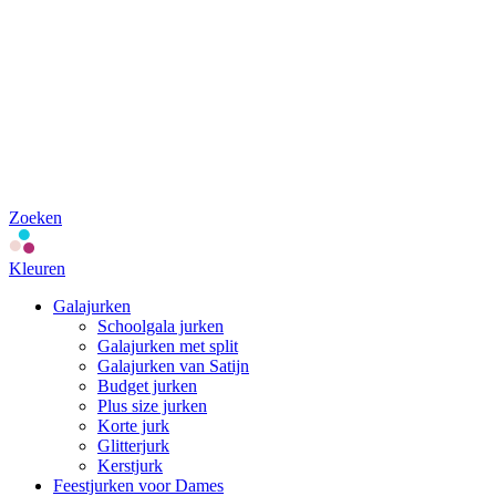
Zoeken
Kleuren
Galajurken
Schoolgala jurken
Galajurken met split
Galajurken van Satijn
Budget jurken
Plus size jurken
Korte jurk
Glitterjurk
Kerstjurk
Feestjurken voor Dames