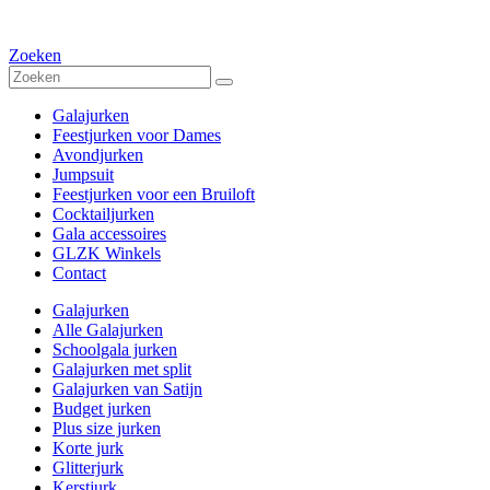
Zoeken
Galajurken
Feestjurken voor Dames
Avondjurken
Jumpsuit
Feestjurken voor een Bruiloft
Cocktailjurken
Gala accessoires
GLZK Winkels
Contact
Galajurken
Alle Galajurken
Schoolgala jurken
Galajurken met split
Galajurken van Satijn
Budget jurken
Plus size jurken
Korte jurk
Glitterjurk
Kerstjurk