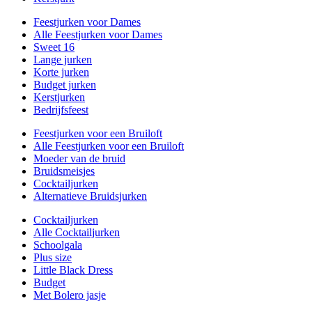
Feestjurken voor Dames
Alle Feestjurken voor Dames
Sweet 16
Lange jurken
Korte jurken
Budget jurken
Kerstjurken
Bedrijfsfeest
Feestjurken voor een Bruiloft
Alle Feestjurken voor een Bruiloft
Moeder van de bruid
Bruidsmeisjes
Cocktailjurken
Alternatieve Bruidsjurken
Cocktailjurken
Alle Cocktailjurken
Schoolgala
Plus size
Little Black Dress
Budget
Met Bolero jasje