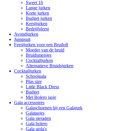
Sweet 16
Lange jurken
Korte jurken
Budget jurken
Kerstjurken
Bedrijfsfeest
Avondjurken
Jumpsuit
Feestjurken voor een Bruiloft
Moeder van de bruid
Bruidsmeisjes
Cocktailjurken
Alternatieve Bruidsjurken
Cocktailjurken
Schoolgala
Plus size
Little Black Dress
Budget
Met Bolero jasje
Gala accessoires
Galaschoenen bij een Galajurk
Galatasjes
Gala sieraden
Gala bolero
Gala stola's