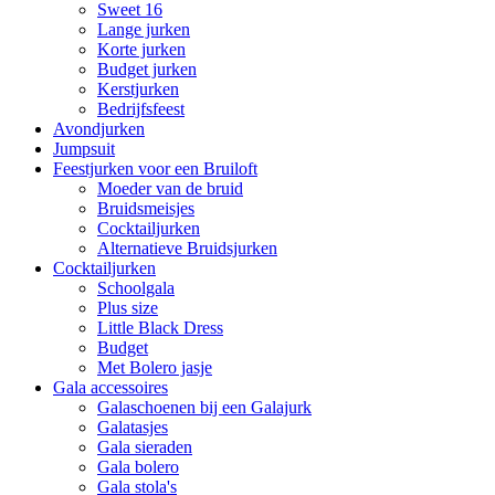
Sweet 16
Lange jurken
Korte jurken
Budget jurken
Kerstjurken
Bedrijfsfeest
Avondjurken
Jumpsuit
Feestjurken voor een Bruiloft
Moeder van de bruid
Bruidsmeisjes
Cocktailjurken
Alternatieve Bruidsjurken
Cocktailjurken
Schoolgala
Plus size
Little Black Dress
Budget
Met Bolero jasje
Gala accessoires
Galaschoenen bij een Galajurk
Galatasjes
Gala sieraden
Gala bolero
Gala stola's