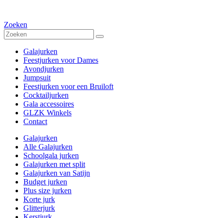
Zoeken
Galajurken
Feestjurken voor Dames
Avondjurken
Jumpsuit
Feestjurken voor een Bruiloft
Cocktailjurken
Gala accessoires
GLZK Winkels
Contact
Galajurken
Alle Galajurken
Schoolgala jurken
Galajurken met split
Galajurken van Satijn
Budget jurken
Plus size jurken
Korte jurk
Glitterjurk
Kerstjurk