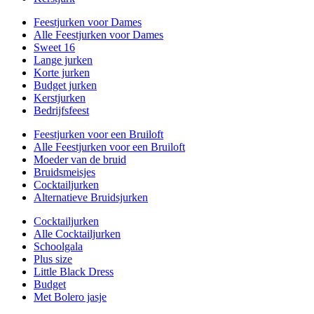
Feestjurken voor Dames
Alle Feestjurken voor Dames
Sweet 16
Lange jurken
Korte jurken
Budget jurken
Kerstjurken
Bedrijfsfeest
Feestjurken voor een Bruiloft
Alle Feestjurken voor een Bruiloft
Moeder van de bruid
Bruidsmeisjes
Cocktailjurken
Alternatieve Bruidsjurken
Cocktailjurken
Alle Cocktailjurken
Schoolgala
Plus size
Little Black Dress
Budget
Met Bolero jasje