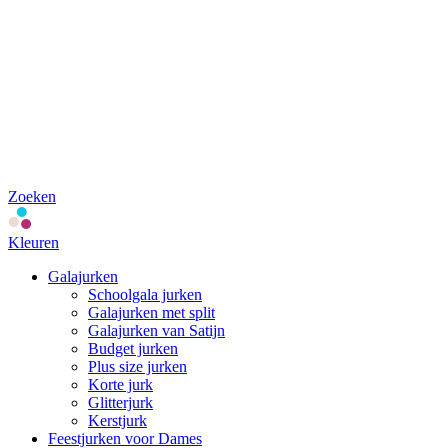
Zoeken
Kleuren
Galajurken
Schoolgala jurken
Galajurken met split
Galajurken van Satijn
Budget jurken
Plus size jurken
Korte jurk
Glitterjurk
Kerstjurk
Feestjurken voor Dames