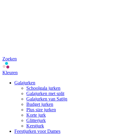
Zoeken
Kleuren
Galajurken
Schoolgala jurken
Galajurken met split
Galajurken van Satijn
Budget jurken
Plus size jurken
Korte jurk
Glitterjurk
Kerstjurk
Feestjurken voor Dames