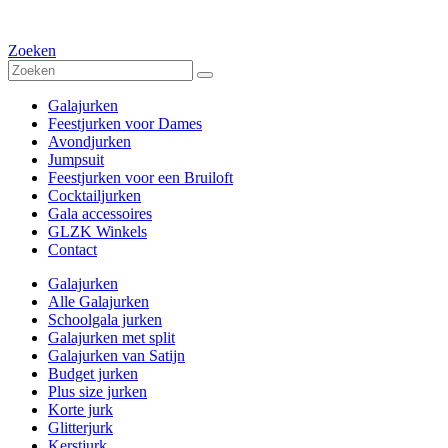
Zoeken
Galajurken
Feestjurken voor Dames
Avondjurken
Jumpsuit
Feestjurken voor een Bruiloft
Cocktailjurken
Gala accessoires
GLZK Winkels
Contact
Galajurken
Alle Galajurken
Schoolgala jurken
Galajurken met split
Galajurken van Satijn
Budget jurken
Plus size jurken
Korte jurk
Glitterjurk
Kerstjurk