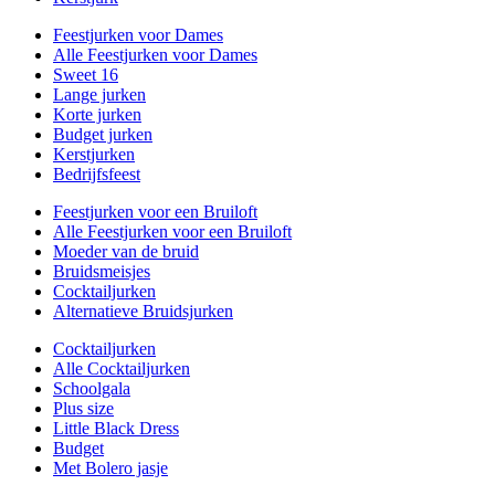
Feestjurken voor Dames
Alle Feestjurken voor Dames
Sweet 16
Lange jurken
Korte jurken
Budget jurken
Kerstjurken
Bedrijfsfeest
Feestjurken voor een Bruiloft
Alle Feestjurken voor een Bruiloft
Moeder van de bruid
Bruidsmeisjes
Cocktailjurken
Alternatieve Bruidsjurken
Cocktailjurken
Alle Cocktailjurken
Schoolgala
Plus size
Little Black Dress
Budget
Met Bolero jasje