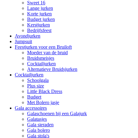
Sweet 16
Lange jurken
Korte jurken
Budget jurken
Kerstjurken
Bedrijfsfeest
Avondjurken
Jumpsuit
Feestjurken voor een Bruiloft
Moeder van de bruid
Bruidsmeisjes
Cocktailjurken
Alternatieve Bruidsjurken
Cocktailjurken
Schoolgala
Plus size
Little Black Dress
Budget
Met Bolero jasje
Gala accessoires
Galaschoenen bij een Galajurk
Galatasjes
Gala sieraden
Gala bolero
Gala stola's