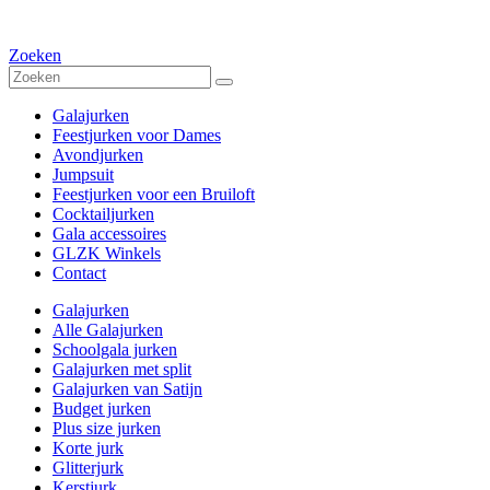
Zoeken
Galajurken
Feestjurken voor Dames
Avondjurken
Jumpsuit
Feestjurken voor een Bruiloft
Cocktailjurken
Gala accessoires
GLZK Winkels
Contact
Galajurken
Alle Galajurken
Schoolgala jurken
Galajurken met split
Galajurken van Satijn
Budget jurken
Plus size jurken
Korte jurk
Glitterjurk
Kerstjurk