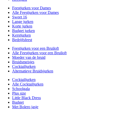
Feestjurken voor Dames
Alle Feestjurken voor Dames
Sweet 16
Lange jurken
Korte jurken
Budget jurken
Kerstjurken
Bedrijfsfeest
Feestjurken voor een Bruiloft
Alle Feestjurken voor een Bruiloft
Moeder van de bruid
Bruidsmeisjes
Cocktailjurken
Alternatieve Bruidsjurken
Cocktailjurken
Alle Cocktailjurken
Schoolgala
Plus size
Little Black Dress
Budget
Met Bolero jasje