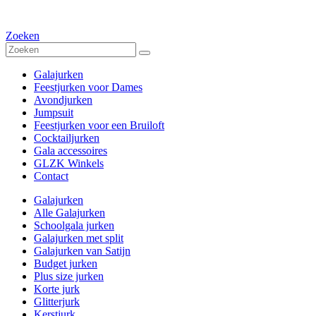
Zoeken
Galajurken
Feestjurken voor Dames
Avondjurken
Jumpsuit
Feestjurken voor een Bruiloft
Cocktailjurken
Gala accessoires
GLZK Winkels
Contact
Galajurken
Alle Galajurken
Schoolgala jurken
Galajurken met split
Galajurken van Satijn
Budget jurken
Plus size jurken
Korte jurk
Glitterjurk
Kerstjurk