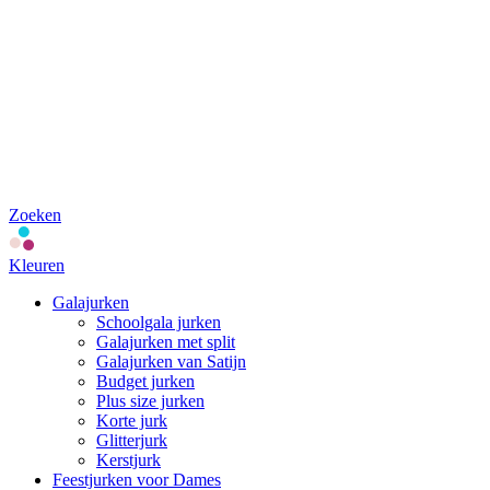
Zoeken
Kleuren
Galajurken
Schoolgala jurken
Galajurken met split
Galajurken van Satijn
Budget jurken
Plus size jurken
Korte jurk
Glitterjurk
Kerstjurk
Feestjurken voor Dames