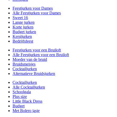
Feestjurken voor Dames
Alle Feestjurken voor Dames
Sweet 16
Lange jurken
Korte jurken
Budget jurken
Kerstjurken
Bedrijfsfeest
Feestjurken voor een Bruiloft
Alle Feestjurken voor een Bruiloft
Moeder van de bruid
Bruidsmeisjes
Cocktailjurken
Alternatieve Bruidsjurken
Cocktailjurken
Alle Cocktailjurken
Schoolgala
Plus size
Little Black Dress
Budget
Met Bolero jasje