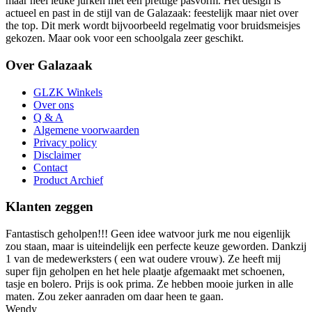
maar heel leuke jurken met een prettige pasvorm. Het design is
actueel en past in de stijl van de Galazaak: feestelijk maar niet over
the top. Dit merk wordt bijvoorbeeld regelmatig voor bruidsmeisjes
gekozen. Maar ook voor een schoolgala zeer geschikt.
Over Galazaak
GLZK Winkels
Over ons
Q & A
Algemene voorwaarden
Privacy policy
Disclaimer
Contact
Product Archief
Klanten zeggen
Fantastisch geholpen!!! Geen idee watvoor jurk me nou eigenlijk
zou staan, maar is uiteindelijk een perfecte keuze geworden. Dankzij
1 van de medewerksters ( een wat oudere vrouw). Ze heeft mij
super fijn geholpen en het hele plaatje afgemaakt met schoenen,
tasje en bolero. Prijs is ook prima. Ze hebben mooie jurken in alle
maten. Zou zeker aanraden om daar heen te gaan.
Wendy