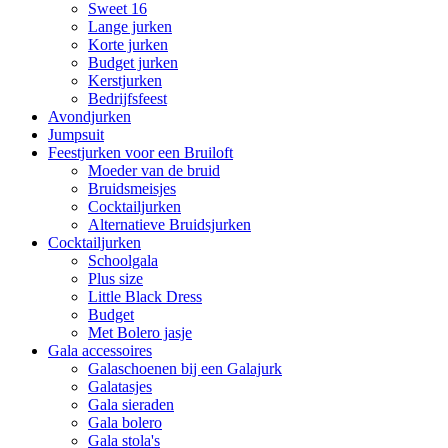
Sweet 16
Lange jurken
Korte jurken
Budget jurken
Kerstjurken
Bedrijfsfeest
Avondjurken
Jumpsuit
Feestjurken voor een Bruiloft
Moeder van de bruid
Bruidsmeisjes
Cocktailjurken
Alternatieve Bruidsjurken
Cocktailjurken
Schoolgala
Plus size
Little Black Dress
Budget
Met Bolero jasje
Gala accessoires
Galaschoenen bij een Galajurk
Galatasjes
Gala sieraden
Gala bolero
Gala stola's