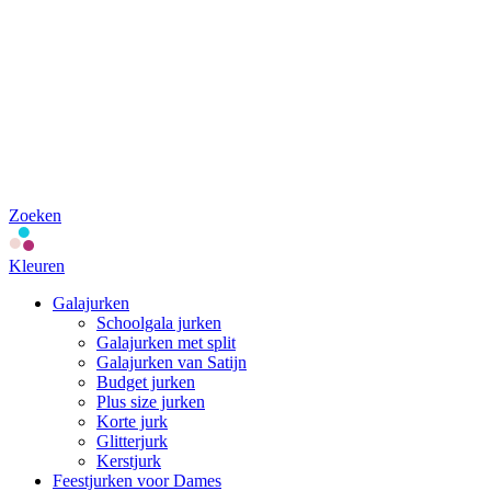
Zoeken
Kleuren
Galajurken
Schoolgala jurken
Galajurken met split
Galajurken van Satijn
Budget jurken
Plus size jurken
Korte jurk
Glitterjurk
Kerstjurk
Feestjurken voor Dames