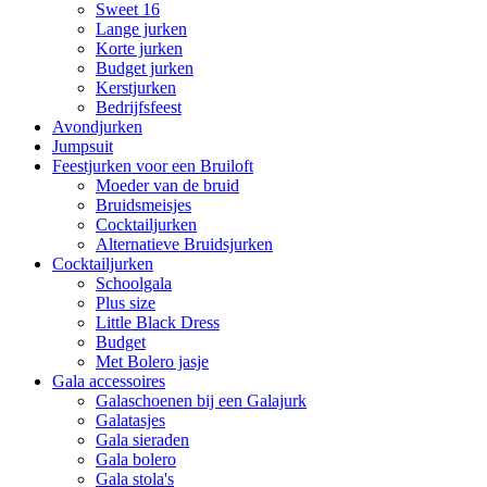
Sweet 16
Lange jurken
Korte jurken
Budget jurken
Kerstjurken
Bedrijfsfeest
Avondjurken
Jumpsuit
Feestjurken voor een Bruiloft
Moeder van de bruid
Bruidsmeisjes
Cocktailjurken
Alternatieve Bruidsjurken
Cocktailjurken
Schoolgala
Plus size
Little Black Dress
Budget
Met Bolero jasje
Gala accessoires
Galaschoenen bij een Galajurk
Galatasjes
Gala sieraden
Gala bolero
Gala stola's