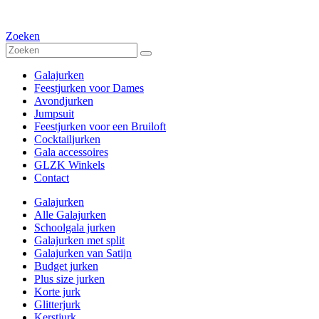
Zoeken
Galajurken
Feestjurken voor Dames
Avondjurken
Jumpsuit
Feestjurken voor een Bruiloft
Cocktailjurken
Gala accessoires
GLZK Winkels
Contact
Galajurken
Alle Galajurken
Schoolgala jurken
Galajurken met split
Galajurken van Satijn
Budget jurken
Plus size jurken
Korte jurk
Glitterjurk
Kerstjurk