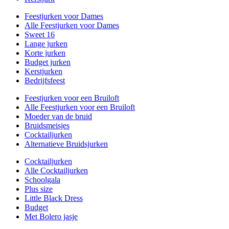
Feestjurken voor Dames
Alle Feestjurken voor Dames
Sweet 16
Lange jurken
Korte jurken
Budget jurken
Kerstjurken
Bedrijfsfeest
Feestjurken voor een Bruiloft
Alle Feestjurken voor een Bruiloft
Moeder van de bruid
Bruidsmeisjes
Cocktailjurken
Alternatieve Bruidsjurken
Cocktailjurken
Alle Cocktailjurken
Schoolgala
Plus size
Little Black Dress
Budget
Met Bolero jasje