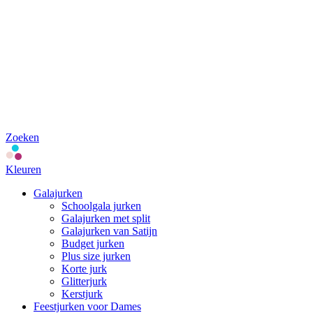
Zoeken
Kleuren
Galajurken
Schoolgala jurken
Galajurken met split
Galajurken van Satijn
Budget jurken
Plus size jurken
Korte jurk
Glitterjurk
Kerstjurk
Feestjurken voor Dames