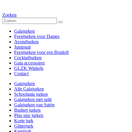
Zoeken
Galajurken
Feestjurken voor Dames
Avondjurken
Jumpsuit
Feestjurken voor een Bruiloft
Cocktailjurken
Gala accessoires
GLZK Winkels
Contact
Galajurken
Alle Galajurken
Schoolgala jurken
Galajurken met split
Galajurken van Satijn
Budget jurken
Plus size jurken
Korte jurk
Glitterjurk
Kerstjurk