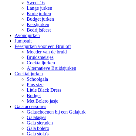
Sweet 16
Lange jurken
Korte jurken
Budget jurken
Kerstjurken
Bedrijfsfeest
Avondjurken
Jumpsuit
Feestjurken voor een Bruiloft
Moeder van de bruid
Bruidsmeisjes
Cocktailjurken
Alternatieve Bruidsjurken
Cocktailjurken
Schoolgala
Plus size
Little Black Dress
Budget
Met Bolero jasje
Gala accessoires
Galaschoenen bij een Galajurk
Galatasjes
Gala sieraden
Gala bolero
Gala stola's