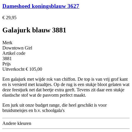
Dameshoed koningsblauw 3627
€ 29,95
Galajurk blauw 3881
Merk
Downtown Girl
Artikel code
3881
Prijs
Uitverkocht
€ 105,00
Een galajurk met wijde rok van chiffon. De top is van vrij grof kant
en is versierd met kraaltjes. Op de rug is een stukje bloot gelaten wat
deze feestjurk net dat beetje extra geeft. Tevens zit daar een stukje
elastische stof wat de pasvorm perfect maakt.
Een jurk uit onze budget range, die heel geschikt is voor
bruidsmeisjes en b.v. schoolgala's
Andere kleuren