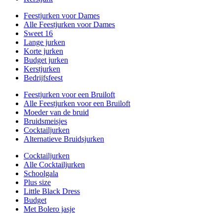
Feestjurken voor Dames
Alle Feestjurken voor Dames
Sweet 16
Lange jurken
Korte jurken
Budget jurken
Kerstjurken
Bedrijfsfeest
Feestjurken voor een Bruiloft
Alle Feestjurken voor een Bruiloft
Moeder van de bruid
Bruidsmeisjes
Cocktailjurken
Alternatieve Bruidsjurken
Cocktailjurken
Alle Cocktailjurken
Schoolgala
Plus size
Little Black Dress
Budget
Met Bolero jasje