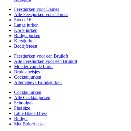
Feestjurken voor Dames
Alle Feestjurken voor Dames
Sweet 16
Lange jurken
Korte jurken
Budget jurken
Kerstjurken
Bedrijfsfeest
Feestjurken voor een Bruiloft
Alle Feestjurken voor een Bruiloft
Moeder van de bruid
Bruidsmeisjes
Cocktailjurken
Alternatieve Bruidsjurken
Cocktailjurken
Alle Cocktailjurken
Schoolgala
Plus size
Little Black Dress
Budget
Met Bolero jasje