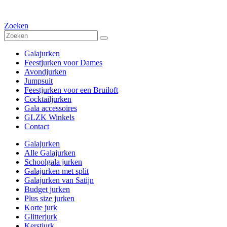
Zoeken
Galajurken
Feestjurken voor Dames
Avondjurken
Jumpsuit
Feestjurken voor een Bruiloft
Cocktailjurken
Gala accessoires
GLZK Winkels
Contact
Galajurken
Alle Galajurken
Schoolgala jurken
Galajurken met split
Galajurken van Satijn
Budget jurken
Plus size jurken
Korte jurk
Glitterjurk
Kerstjurk