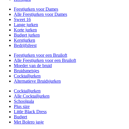
Feestjurken voor Dames
Alle Feestjurken voor Dames
Sweet 16
Lange jurken
Korte jurken
Budget jurken
Kerstjurken
Bedrijfsfeest
Feestjurken voor een Bruiloft
Alle Feestjurken voor een Bruiloft
Moeder van de bruid
Bruidsmeisjes
Cocktailjurken
Alternatieve Bruidsjurken
Cocktailjurken
Alle Cocktailjurken
Schoolgala
Plus size
Little Black Dress
Budget
Met Bolero jasje