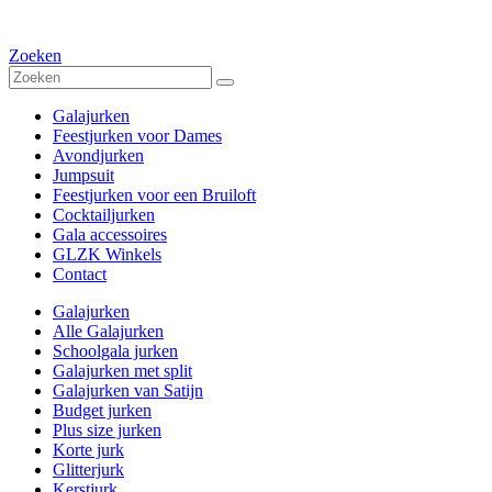
Zoeken
Galajurken
Feestjurken voor Dames
Avondjurken
Jumpsuit
Feestjurken voor een Bruiloft
Cocktailjurken
Gala accessoires
GLZK Winkels
Contact
Galajurken
Alle Galajurken
Schoolgala jurken
Galajurken met split
Galajurken van Satijn
Budget jurken
Plus size jurken
Korte jurk
Glitterjurk
Kerstjurk