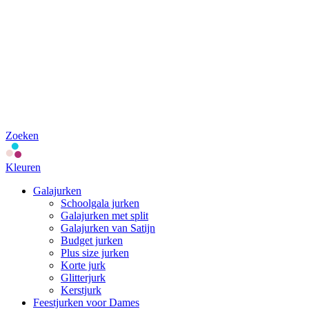
Zoeken
Kleuren
Galajurken
Schoolgala jurken
Galajurken met split
Galajurken van Satijn
Budget jurken
Plus size jurken
Korte jurk
Glitterjurk
Kerstjurk
Feestjurken voor Dames