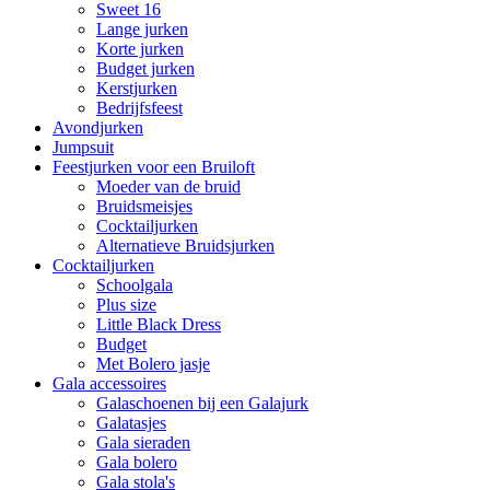
Sweet 16
Lange jurken
Korte jurken
Budget jurken
Kerstjurken
Bedrijfsfeest
Avondjurken
Jumpsuit
Feestjurken voor een Bruiloft
Moeder van de bruid
Bruidsmeisjes
Cocktailjurken
Alternatieve Bruidsjurken
Cocktailjurken
Schoolgala
Plus size
Little Black Dress
Budget
Met Bolero jasje
Gala accessoires
Galaschoenen bij een Galajurk
Galatasjes
Gala sieraden
Gala bolero
Gala stola's