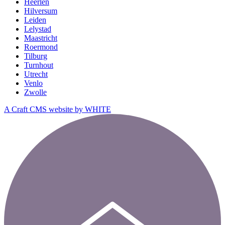
Heerlen
Hilversum
Leiden
Lelystad
Maastricht
Roermond
Tilburg
Turnhout
Utrecht
Venlo
Zwolle
A Craft CMS website by WHITE