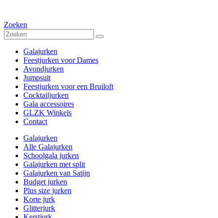
Zoeken
Galajurken
Feestjurken voor Dames
Avondjurken
Jumpsuit
Feestjurken voor een Bruiloft
Cocktailjurken
Gala accessoires
GLZK Winkels
Contact
Galajurken
Alle Galajurken
Schoolgala jurken
Galajurken met split
Galajurken van Satijn
Budget jurken
Plus size jurken
Korte jurk
Glitterjurk
Kerstjurk