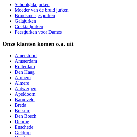
Schoolgala jurken
Moeder van de bruid jurken
Bruidsmeisjes jurken
Galajurken
Cocktailjurken
Feestjurken voor Dames
Onze klanten komen o.a. uit
Amersfoort
Amsterdam
Rotterdam
Den Haag
Arnhem
Almere
Antwerpen
Apeldoorn
Barneveld
Breda
Bussum
Den Bosch
Deurne
Enschede
Geldrop