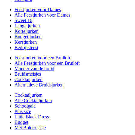
Feestjurken voor Dames
Alle Feestjurken voor Dames
Sweet 16
Lange jurken
Korte jurken
Budget jurken
Kerstjurken
Bedrijfsfeest
Feestjurken voor een Bruiloft
Alle Feestjurken voor een Bruiloft
Moeder van de bruid
Bruidsmeisjes
Cocktailjurken
Alternatieve Bruidsjurken
Cocktailjurken
Alle Cocktailjurken
Schoolgala
Plus size
Little Black Dress
Budget
Met Bolero jasje