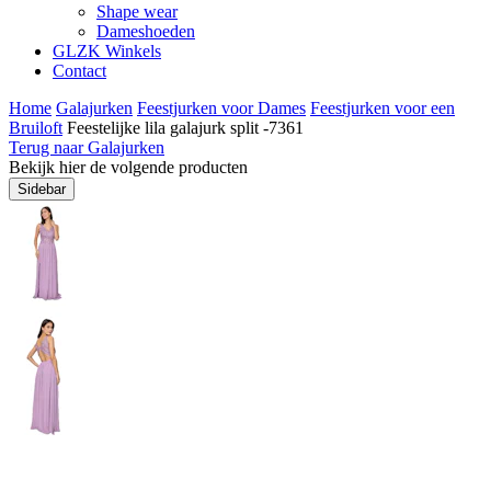
Shape wear
Dameshoeden
GLZK Winkels
Contact
Home
Galajurken
Feestjurken voor Dames
Feestjurken voor een
Bruiloft
Feestelijke lila galajurk split -7361
Terug naar Galajurken
Bekijk hier de volgende producten
Sidebar