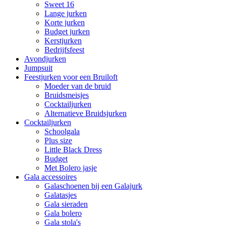
Sweet 16
Lange jurken
Korte jurken
Budget jurken
Kerstjurken
Bedrijfsfeest
Avondjurken
Jumpsuit
Feestjurken voor een Bruiloft
Moeder van de bruid
Bruidsmeisjes
Cocktailjurken
Alternatieve Bruidsjurken
Cocktailjurken
Schoolgala
Plus size
Little Black Dress
Budget
Met Bolero jasje
Gala accessoires
Galaschoenen bij een Galajurk
Galatasjes
Gala sieraden
Gala bolero
Gala stola's