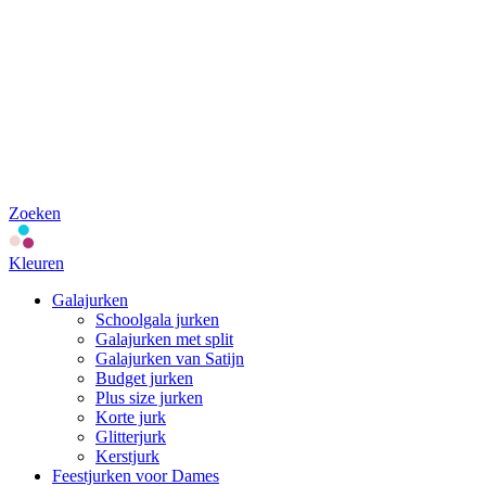
Zoeken
Kleuren
Galajurken
Schoolgala jurken
Galajurken met split
Galajurken van Satijn
Budget jurken
Plus size jurken
Korte jurk
Glitterjurk
Kerstjurk
Feestjurken voor Dames