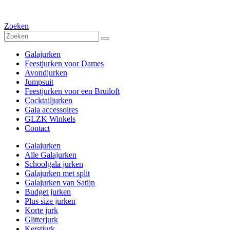
Zoeken
Galajurken
Feestjurken voor Dames
Avondjurken
Jumpsuit
Feestjurken voor een Bruiloft
Cocktailjurken
Gala accessoires
GLZK Winkels
Contact
Galajurken
Alle Galajurken
Schoolgala jurken
Galajurken met split
Galajurken van Satijn
Budget jurken
Plus size jurken
Korte jurk
Glitterjurk
Kerstjurk