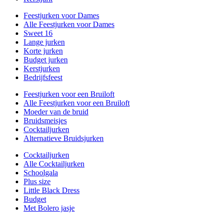
Feestjurken voor Dames
Alle Feestjurken voor Dames
Sweet 16
Lange jurken
Korte jurken
Budget jurken
Kerstjurken
Bedrijfsfeest
Feestjurken voor een Bruiloft
Alle Feestjurken voor een Bruiloft
Moeder van de bruid
Bruidsmeisjes
Cocktailjurken
Alternatieve Bruidsjurken
Cocktailjurken
Alle Cocktailjurken
Schoolgala
Plus size
Little Black Dress
Budget
Met Bolero jasje