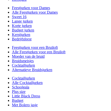
Feestjurken voor Dames
Alle Feestjurken voor Dames
Sweet 16
Lange jurken
Korte jurken
Budget jurken
Kerstjurken
Bedrijfsfeest
Feestjurken voor een Bruiloft
Alle Feestjurken voor een Bruiloft
Moeder van de bruid
Bruidsmeisjes
Cocktailjurken
Alternatieve Bruidsjurken
Cocktailjurken
Alle Cocktailjurken
Schoolgala
Plus size
Little Black Dress
Budget
Met Bolero jasje