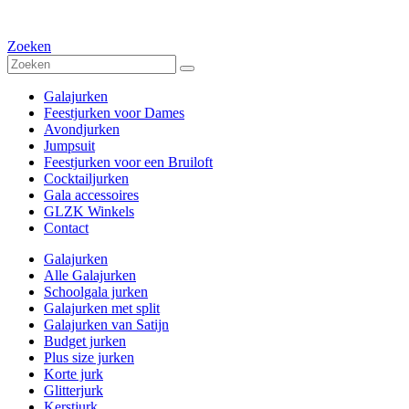
Zoeken
Galajurken
Feestjurken voor Dames
Avondjurken
Jumpsuit
Feestjurken voor een Bruiloft
Cocktailjurken
Gala accessoires
GLZK Winkels
Contact
Galajurken
Alle Galajurken
Schoolgala jurken
Galajurken met split
Galajurken van Satijn
Budget jurken
Plus size jurken
Korte jurk
Glitterjurk
Kerstjurk